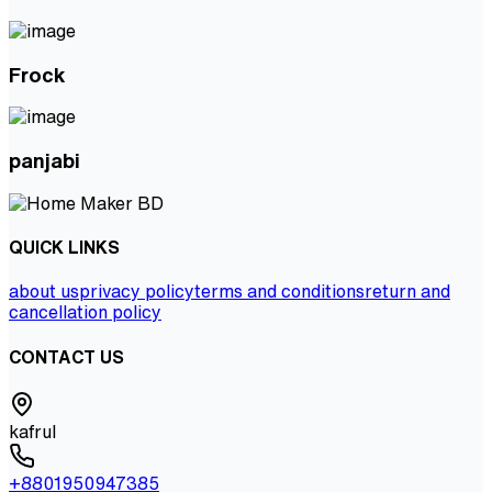
Frock
panjabi
QUICK LINKS
about us
privacy policy
terms and conditions
return and
cancellation policy
CONTACT US
kafrul
+8801950947385