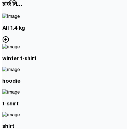
চার্জ নি...
All
1.4 kg
winter t-shirt
hoodie
t-shirt
shirt