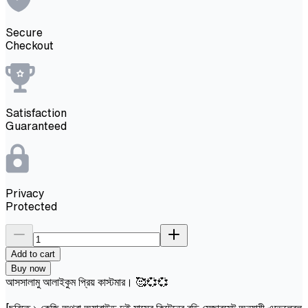
Secure
Checkout
Satisfaction
Guaranteed
Privacy
Protected
Add to cart
Buy now
আসসালামু আলাইকুম প্রিয় কাস্টমার। 🥰💞💞
[ছবিতে ১ কেজি অথবা অ্যারাউন্ড দুই মাসের কিটেনের বডি মেজারমেন্ট অনুযায়ী এভেলেবল