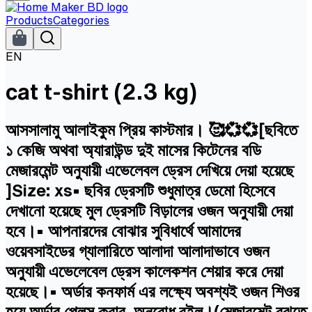
Products
Categories
EN
cat t-shirt (2.3 kg)
আসসালামু আলাইকুম প্রিয় কাস্টমার। 🥰💞💞[ছবিতে
১ কেজি অথবা অ্যারাউন্ড দুই মাসের কিটেনের বডি
মেজারমেন্ট অনুযায়ী এভেলেবল ড্রেস দেখিয়ে দেয়া হয়েছে
]Size: xs• ছবির ড্রেসটি শুধুমাত্র ডেমো হিসেবে
দেখানো হয়েছে মুল ড্রেসটি বিড়ালের ওজন অনুযায়ী দেয়া
হবে।• আপনারদের বোঝার সুবিধার্থে আমাদের
ওয়েবসাইডের গ্যালারিতে আলাদা আলাদাভাবে ওজন
অনুযায়ী এভেলেবেল ড্রেস কালেকশন শেয়ার করে দেয়া
হয়েছে।• অর্ডার কনফার্ম এর লক্ষ্যে অবশ্যই ওজন শিওর
হয়ে অর্ডার প্লেস করার অনুরোধ রইল।(মেজারমেন্ট বুঝতে