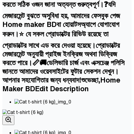
করতে সঠিক ওজন জানা অত্যন্ত গুরুত্বপূর্ণ।❓যদি
মেজারমেন্ট বুঝতে অসুবিধা হয়, আমাদের ফেসবুক পেজ
Home maker BDবা হোয়াটসঅ্যাপে যোগাযোগ
করুন।⭐ যে সকল প্রোডাক্টের রিভিউ রয়েছে তা
প্রোডাক্টের সাথে এড করে দেওয়া হয়েছে।প্রোডাক্টের
মেজারমেন্ট অনুযায়ী প্রাইজ ইনক্রিজ অথবা ডিক্রিজ
করতে পারে।📏🚚ডেলিভারি চার্জ এবং এক্সচেঞ্জ পলিসি
জানতে আমাদের ওয়েবসাইটের ফুটার সেকশন দেখুন।
আপনার সহযোগিতার জন্য ধন্যবাদ!শুভেচ্ছা,Home
Maker BDEdit Description