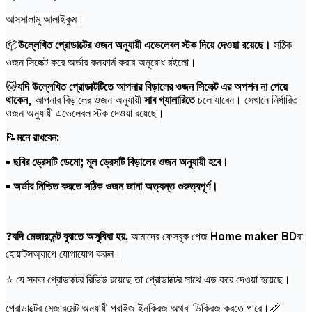
আসসালামু আলাইকুম।
📦
উল্লেখিত প্রোডাক্টের ওজন অনুযায়ী এভেলেবল স্টক দিয়ে দেওয়া রয়েছে।
সঠিক
ওজন সিলেক্ট করে অর্ডার কনফার্ম করার অনুরোধ রইলো।
🐱
যদি উল্লেখিত প্রোডাক্টটিতে আপনার বিড়ালের ওজন সিলেক্ট এর অপশন না পেয়ে
থাকেন
, আপনার বিড়ালের ওজন অনুযায়ী
সাব গ্যালারিতে
চলে যাবেন। সেখানে নির্ধারিত
ওজন অনুযায়ী এভেলেবল স্টক দেওয়া রয়েছে।
📝
মনে রাখবেন:
• ছবির ড্রেসটি ডেমো; মূল ড্রেসটি বিড়ালের ওজন অনুযায়ী হবে।
• অর্ডার নিশ্চিত করতে সঠিক ওজন জানা অত্যন্ত গুরুত্বপূর্ণ।
❓
যদি মেজারমেন্ট বুঝতে অসুবিধা হয়,
আমাদের ফেসবুক পেজ
Home maker BD
বা
হোয়াটসঅ্যাপে যোগাযোগ করুন।
⭐ যে সকল প্রোডাক্টের রিভিউ রয়েছে তা প্রোডাক্টের সাথে এড করে দেওয়া হয়েছে।
প্রোডাক্টের মেজারমেন্ট অনুযায়ী প্রাইজ ইনক্রিজ অথবা ডিক্রিজ করতে পারে।📏