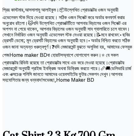
প্রিয় কাস্টমার,আসসালামু আলাইকুম।📦উল্লেখিত প্রোডাক্টের ওজন অনুযায়ী
এভেলেবল স্টক দিয়ে দেওয়া রয়েছে। সঠিক ওজন সিলেক্ট করে অর্ডার কনফার্ম করার
অনুরোধ রইলো।🐱যদি উল্লেখিত প্রোডাক্টটিতে আপনার বিড়ালের ওজন সিলেক্ট এর
অপশন না পেয়ে থাকেন, আপনার বিড়ালের ওজন অনুযায়ী সাব গ্যালারিতে চলে যাবেন।
সেখানে নির্ধারিত ওজন অনুযায়ী এভেলেবল স্টক দেওয়া রয়েছে।📝মনে রাখবেন:• ছবির
ড্রেসটি ডেমো; মূল ড্রেসটি বিড়ালের ওজন অনুযায়ী হবে।• অর্ডার নিশ্চিত করতে সঠিক
ওজন জানা অত্যন্ত গুরুত্বপূর্ণ।❓যদি মেজারমেন্ট বুঝতে অসুবিধা হয়, আমাদের ফেসবুক
পেজHome maker BDবা হোয়াটসঅ্যাপে যোগাযোগ করুন।⭐ যে সকল
প্রোডাক্টের রিভিউ রয়েছে তা প্রোডাক্টের সাথে এড করে দেওয়া হয়েছে।প্রোডাক্টের
মেজারমেন্ট অনুযায়ী প্রাইজ ইনক্রিজ অথবা ডিক্রিজ করতে পারে।📏🚚ডেলিভারি চার্জ
এবং এক্সচেঞ্জ পলিসি জানতে আমাদের ওয়েবসাইটের ফুটার সেকশন দেখুন।আপনার
সহযোগিতার জন্য ধন্যবাদ!শুভেচ্ছা,Home Maker BD