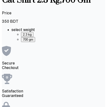
Cat Shirt 2.3 Kg,700 Gm
Price
350
BDT
select weight
2.3 kg
700 gm
Secure
Checkout
Satisfaction
Guaranteed