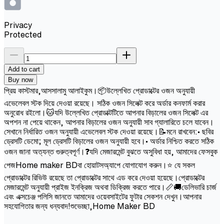
Privacy
Protected
Add to cart
Buy now
প্রিয় কাস্টমার,আসসালামু আলাইকুম।📦উল্লেখিত প্রোডাক্টের ওজন অনুযায়ী
এভেলেবল স্টক দিয়ে দেওয়া রয়েছে। সঠিক ওজন সিলেক্ট করে অর্ডার কনফার্ম করার
অনুরোধ রইলো।🐱যদি উল্লেখিত প্রোডাক্টটিতে আপনার বিড়ালের ওজন সিলেক্ট এর
অপশন না পেয়ে থাকেন, আপনার বিড়ালের ওজন অনুযায়ী সাব গ্যালারিতে চলে যাবেন।
সেখানে নির্ধারিত ওজন অনুযায়ী এভেলেবল স্টক দেওয়া রয়েছে।📝মনে রাখবেন:• ছবির
ড্রেসটি ডেমো; মূল ড্রেসটি বিড়ালের ওজন অনুযায়ী হবে।• অর্ডার নিশ্চিত করতে সঠিক
ওজন জানা অত্যন্ত গুরুত্বপূর্ণ।❓যদি মেজারমেন্ট বুঝতে অসুবিধা হয়, আমাদের ফেসবুক
পেজHome maker BDবা হোয়াটসঅ্যাপে যোগাযোগ করুন।⭐ যে সকল
প্রোডাক্টের রিভিউ রয়েছে তা প্রোডাক্টের সাথে এড করে দেওয়া হয়েছে।প্রোডাক্টের
মেজারমেন্ট অনুযায়ী প্রাইজ ইনক্রিজ অথবা ডিক্রিজ করতে পারে।📏🚚ডেলিভারি চার্জ
এবং এক্সচেঞ্জ পলিসি জানতে আমাদের ওয়েবসাইটের ফুটার সেকশন দেখুন।আপনার
সহযোগিতার জন্য ধন্যবাদ!শুভেচ্ছা,Home Maker BD