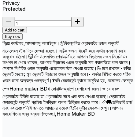
Privacy
Protected
Add to cart
Buy now
প্রিয় কাস্টমার,আসসালামু আলাইকুম।📦উল্লেখিত প্রোডাক্টের ওজন অনুযায়ী
এভেলেবল স্টক দিয়ে দেওয়া রয়েছে। সঠিক ওজন সিলেক্ট করে অর্ডার কনফার্ম করার
অনুরোধ রইলো।🐱যদি উল্লেখিত প্রোডাক্টটিতে আপনার বিড়ালের ওজন সিলেক্ট এর
অপশন না পেয়ে থাকেন, আপনার বিড়ালের ওজন অনুযায়ী সাব গ্যালারিতে চলে যাবেন।
সেখানে নির্ধারিত ওজন অনুযায়ী এভেলেবল স্টক দেওয়া রয়েছে।📝মনে রাখবেন:• ছবির
ড্রেসটি ডেমো; মূল ড্রেসটি বিড়ালের ওজন অনুযায়ী হবে।• অর্ডার নিশ্চিত করতে সঠিক
ওজন জানা অত্যন্ত গুরুত্বপূর্ণ।❓যদি মেজারমেন্ট বুঝতে অসুবিধা হয়, আমাদের ফেসবুক
পেজHome maker BDবা হোয়াটসঅ্যাপে যোগাযোগ করুন।⭐ যে সকল
প্রোডাক্টের রিভিউ রয়েছে তা প্রোডাক্টের সাথে এড করে দেওয়া হয়েছে।প্রোডাক্টের
মেজারমেন্ট অনুযায়ী প্রাইজ ইনক্রিজ অথবা ডিক্রিজ করতে পারে।📏🚚ডেলিভারি চার্জ
এবং এক্সচেঞ্জ পলিসি জানতে আমাদের ওয়েবসাইটের ফুটার সেকশন দেখুন।আপনার
সহযোগিতার জন্য ধন্যবাদ!শুভেচ্ছা,Home Maker BD