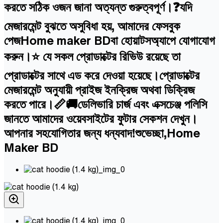
করতে সঠিক ওজন জানা অত্যন্ত গুরুত্বপূর্ণ।❓যদি
মেজারমেন্ট বুঝতে অসুবিধা হয়, আমাদের ফেসবুক
পেজHome maker BDবা হোয়াটসঅ্যাপে যোগাযোগ
করুন।⭐ যে সকল প্রোডাক্টের রিভিউ রয়েছে তা
প্রোডাক্টের সাথে এড করে দেওয়া হয়েছে।প্রোডাক্টের
মেজারমেন্ট অনুযায়ী প্রাইজ ইনক্রিজ অথবা ডিক্রিজ
করতে পারে।📏🚚ডেলিভারি চার্জ এবং এক্সচেঞ্জ পলিসি
জানতে আমাদের ওয়েবসাইটের ফুটার সেকশন দেখুন।
আপনার সহযোগিতার জন্য ধন্যবাদ!শুভেচ্ছা,Home
Maker BD