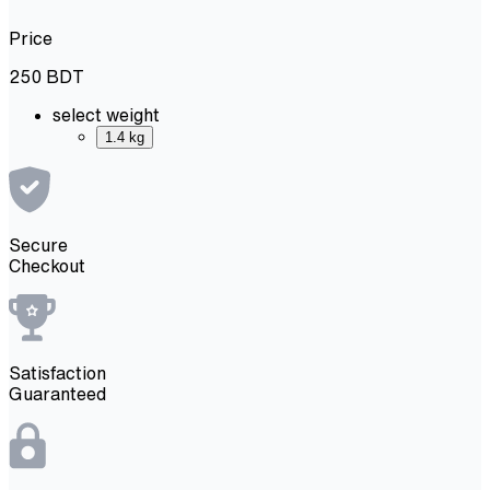
Price
250
BDT
select weight
1.4 kg
Secure
Checkout
Satisfaction
Guaranteed