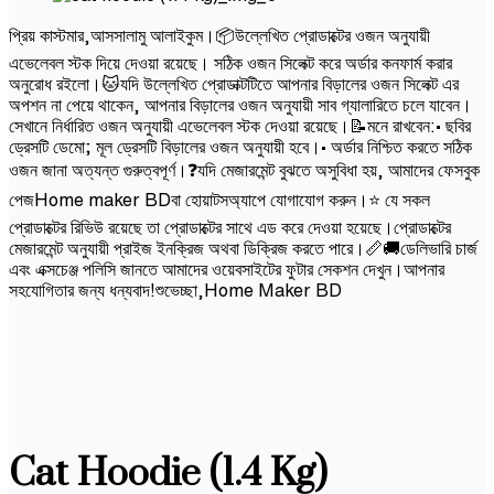
প্রিয় কাস্টমার,আসসালামু আলাইকুম।📦উল্লেখিত প্রোডাক্টের ওজন অনুযায়ী
এভেলেবল স্টক দিয়ে দেওয়া রয়েছে। সঠিক ওজন সিলেক্ট করে অর্ডার কনফার্ম করার
অনুরোধ রইলো।🐱যদি উল্লেখিত প্রোডাক্টটিতে আপনার বিড়ালের ওজন সিলেক্ট এর
অপশন না পেয়ে থাকেন, আপনার বিড়ালের ওজন অনুযায়ী সাব গ্যালারিতে চলে যাবেন।
সেখানে নির্ধারিত ওজন অনুযায়ী এভেলেবল স্টক দেওয়া রয়েছে।📝মনে রাখবেন:• ছবির
ড্রেসটি ডেমো; মূল ড্রেসটি বিড়ালের ওজন অনুযায়ী হবে।• অর্ডার নিশ্চিত করতে সঠিক
ওজন জানা অত্যন্ত গুরুত্বপূর্ণ।❓যদি মেজারমেন্ট বুঝতে অসুবিধা হয়, আমাদের ফেসবুক
পেজHome maker BDবা হোয়াটসঅ্যাপে যোগাযোগ করুন।⭐ যে সকল
প্রোডাক্টের রিভিউ রয়েছে তা প্রোডাক্টের সাথে এড করে দেওয়া হয়েছে।প্রোডাক্টের
মেজারমেন্ট অনুযায়ী প্রাইজ ইনক্রিজ অথবা ডিক্রিজ করতে পারে।📏🚚ডেলিভারি চার্জ
এবং এক্সচেঞ্জ পলিসি জানতে আমাদের ওয়েবসাইটের ফুটার সেকশন দেখুন।আপনার
সহযোগিতার জন্য ধন্যবাদ!শুভেচ্ছা,Home Maker BD
Cat Hoodie (1.4 Kg)