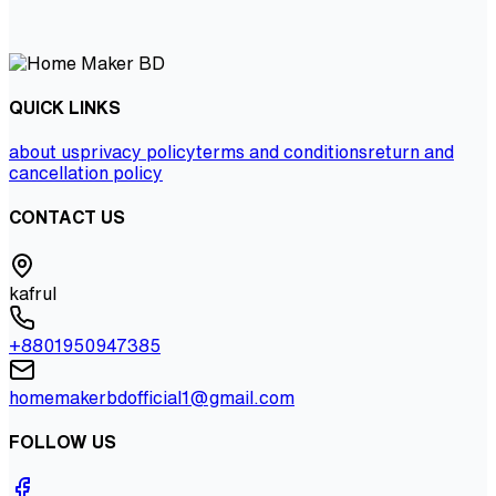
QUICK LINKS
about us
privacy policy
terms and conditions
return and
cancellation policy
CONTACT US
kafrul
+8801950947385
homemakerbdofficial1@gmail.com
FOLLOW US