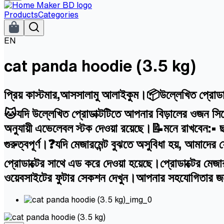
Products
Categories
EN
cat panda hoodie (3.5 kg)
প্রিয় কাস্টমার,আসসালামু আলাইকুম।📦উল্লেখিত প্রোডাক
🐱যদি উল্লেখিত প্রোডাক্টটিতে আপনার বিড়ালের ওজন সিলে
অনুযায়ী এভেলেবল স্টক দেওয়া রয়েছে।📝মনে রাখবেন:• ছ
গুরুত্বপূর্ণ।❓যদি মেজারমেন্ট বুঝতে অসুবিধা হয়, আ
প্রোডাক্টের সাথে এড করে দেওয়া হয়েছে।প্রোডাক্টের মে
ওয়েবসাইটের ফুটার সেকশন দেখুন।আপনার সহযোগিতার 