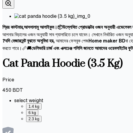
প্রিয় কাস্টমার,আসসালামু আলাইকুম।📦উল্লেখিত প্রোডাক্টের ওজন অনুযায়ী এভেলেবল স্ট
আপনার বিড়ালের ওজন অনুযায়ী সাব গ্যালারিতে চলে যাবেন। সেখানে নির্ধারিত ওজন অনুয
❓
যদি মেজারমেন্ট বুঝতে অসুবিধা হয়,
আমাদের ফেসবুক পেজ
Home maker BD
বা হ
করতে পারে।📏🚚
ডেলিভারি চার্জ এবং এক্সচেঞ্জ পলিসি জানতে আমাদের ওয়েবসাইটের ফ
Cat Panda Hoodie (3.5 Kg)
Price
450
BDT
select weight
1.4 kg
6 kg
2.3 kg