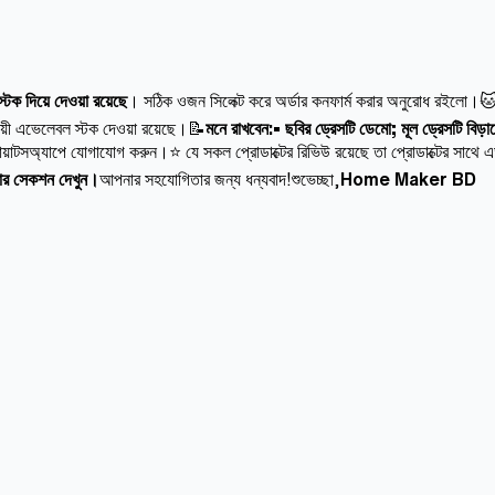
ক দিয়ে দেওয়া রয়েছে
। সঠিক ওজন সিলেক্ট করে অর্ডার কনফার্ম করার অনুরোধ রইলো।
ায়ী এভেলেবল স্টক দেওয়া রয়েছে।📝
মনে রাখবেন:• ছবির ড্রেসটি ডেমো; মূল ড্রেসটি বিড়
োয়াটসঅ্যাপে যোগাযোগ করুন।⭐ যে সকল প্রোডাক্টের রিভিউ রয়েছে তা প্রোডাক্টের সাথে এড
ুটার সেকশন দেখুন।
আপনার সহযোগিতার জন্য ধন্যবাদ!শুভেচ্ছা,
Home Maker BD