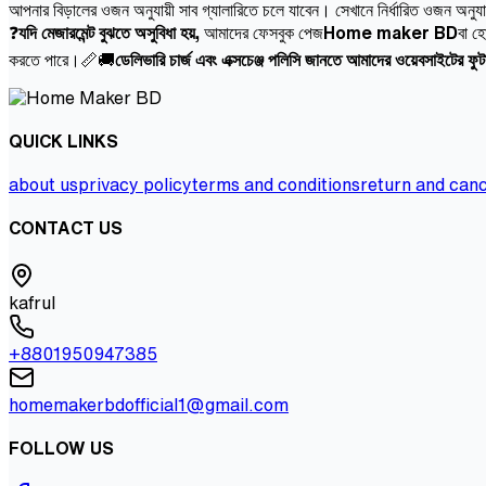
আপনার বিড়ালের ওজন অনুযায়ী সাব গ্যালারিতে চলে যাবেন। সেখানে নির্ধারিত ওজন অনুয
❓
যদি মেজারমেন্ট বুঝতে অসুবিধা হয়,
আমাদের ফেসবুক পেজ
Home maker BD
বা হ
করতে পারে।📏🚚
ডেলিভারি চার্জ এবং এক্সচেঞ্জ পলিসি জানতে আমাদের ওয়েবসাইটের ফ
QUICK LINKS
about us
privacy policy
terms and conditions
return and canc
CONTACT US
kafrul
+8801950947385
homemakerbdofficial1@gmail.com
FOLLOW US