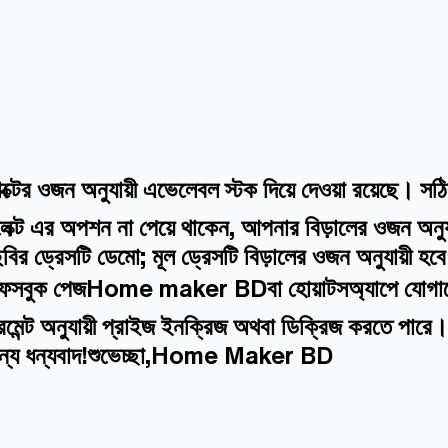
্টের ওজন অনুযায়ী এভেলেবল স্টক দিয়ে দেওয়া রয়েছে। স
ক্ট এর অপশন না পেয়ে থাকেন, আপনার বিড়ালের ওজন অনুযায
বির ড্রেসটি ডেমো; মূল ড্রেসটি বিড়ালের ওজন অনুযায়ী হ
মাদের ফেসবুক পেজHome maker BDবা হোয়াটসঅ্যাপে যোগায
জারমেন্ট অনুযায়ী প্রাইজ ইনক্রিজ অথবা ডিক্রিজ করতে পার
জন্য ধন্যবাদ!শুভেচ্ছা,Home Maker BD