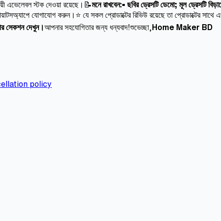
ায়ী এভেলেবল স্টক দেওয়া রয়েছে।📝
মনে রাখবেন:• ছবির ড্রেসটি ডেমো; মূল ড্রেসটি বিড়
োয়াটসঅ্যাপে যোগাযোগ করুন।⭐ যে সকল প্রোডাক্টের রিভিউ রয়েছে তা প্রোডাক্টের সাথে এড
ুটার সেকশন দেখুন।
আপনার সহযোগিতার জন্য ধন্যবাদ!শুভেচ্ছা,
Home Maker BD
ellation policy