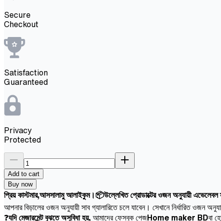
Secure
Checkout
Satisfaction
Guaranteed
Privacy
Protected
Add to cart
Buy now
প্রিয় কাস্টমার,আসসালামু আলাইকুম।📦উল্লেখিত প্রোডাক্টের ওজন অনুযায়ী এভেলেবল স্ট
আপনার বিড়ালের ওজন অনুযায়ী সাব গ্যালারিতে চলে যাবেন। সেখানে নির্ধারিত ওজন অনুয
❓
যদি মেজারমেন্ট বুঝতে অসুবিধা হয়,
আমাদের ফেসবুক পেজ
Home maker BD
বা হ