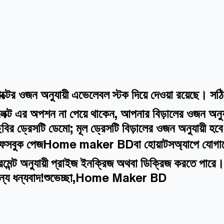
্টের ওজন অনুযায়ী এভেলেবল স্টক দিয়ে দেওয়া রয়েছে। স
ক্ট এর অপশন না পেয়ে থাকেন, আপনার বিড়ালের ওজন অনুযায
বির ড্রেসটি ডেমো; মূল ড্রেসটি বিড়ালের ওজন অনুযায়ী হ
মাদের ফেসবুক পেজHome maker BDবা হোয়াটসঅ্যাপে যোগায
জারমেন্ট অনুযায়ী প্রাইজ ইনক্রিজ অথবা ডিক্রিজ করতে পার
জন্য ধন্যবাদ!শুভেচ্ছা,Home Maker BD