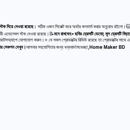
ক দিয়ে দেওয়া রয়েছে
। সঠিক ওজন সিলেক্ট করে অর্ডার কনফার্ম করার অনুরোধ রইলো।
ায়ী এভেলেবল স্টক দেওয়া রয়েছে।📝
মনে রাখবেন:• ছবির ড্রেসটি ডেমো; মূল ড্রেসটি বিড়
োয়াটসঅ্যাপে যোগাযোগ করুন।⭐ যে সকল প্রোডাক্টের রিভিউ রয়েছে তা প্রোডাক্টের সাথে এড
ুটার সেকশন দেখুন।
আপনার সহযোগিতার জন্য ধন্যবাদ!শুভেচ্ছা,
Home Maker BD