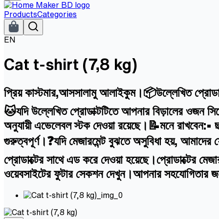
Products
Categories
EN
Cat t-shirt (7,8 kg)
প্রিয় কাস্টমার,আসসালামু আলাইকুম।📦উল্লেখিত প্রোডাক
🐱যদি উল্লেখিত প্রোডাক্টটিতে আপনার বিড়ালের ওজন সিলে
অনুযায়ী এভেলেবল স্টক দেওয়া রয়েছে।📝মনে রাখবেন:• ছ
গুরুত্বপূর্ণ।❓যদি মেজারমেন্ট বুঝতে অসুবিধা হয়, আ
প্রোডাক্টের সাথে এড করে দেওয়া হয়েছে।প্রোডাক্টের মে
ওয়েবসাইটের ফুটার সেকশন দেখুন।আপনার সহযোগিতার 