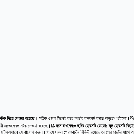
ক দিয়ে দেওয়া রয়েছে
। সঠিক ওজন সিলেক্ট করে অর্ডার কনফার্ম করার অনুরোধ রইলো।
ায়ী এভেলেবল স্টক দেওয়া রয়েছে।📝
মনে রাখবেন:• ছবির ড্রেসটি ডেমো; মূল ড্রেসটি বিড়
োয়াটসঅ্যাপে যোগাযোগ করুন।⭐ যে সকল প্রোডাক্টের রিভিউ রয়েছে তা প্রোডাক্টের সাথে এড