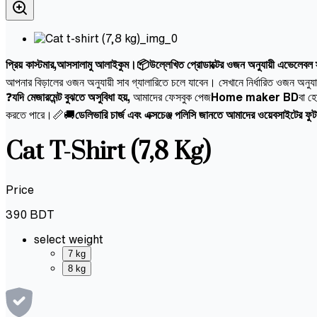
প্রিয় কাস্টমার,আসসালামু আলাইকুম।📦উল্লেখিত প্রোডাক্টের ওজন অনুযায়ী এভেলেবল স্ট
আপনার বিড়ালের ওজন অনুযায়ী সাব গ্যালারিতে চলে যাবেন। সেখানে নির্ধারিত ওজন অনুয
❓
যদি মেজারমেন্ট বুঝতে অসুবিধা হয়,
আমাদের ফেসবুক পেজ
Home maker BD
বা হ
করতে পারে।📏🚚
ডেলিভারি চার্জ এবং এক্সচেঞ্জ পলিসি জানতে আমাদের ওয়েবসাইটের ফ
Cat T-Shirt (7,8 Kg)
Price
390
BDT
select weight
7 kg
8 kg