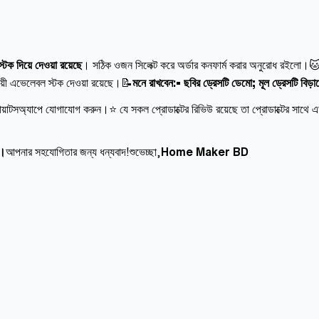
ক দিয়ে দেওয়া রয়েছে
। সঠিক ওজন সিলেক্ট করে অর্ডার কনফার্ম করার অনুরোধ রইলো।
ায়ী এভেলেবল স্টক দেওয়া রয়েছে।📝
মনে রাখবেন:• ছবির ড্রেসটি ডেমো; মূল ড্রেসটি বিড়
োয়াটসঅ্যাপে যোগাযোগ করুন।⭐ যে সকল প্রোডাক্টের রিভিউ রয়েছে তা প্রোডাক্টের সাথে এড
ন।
আপনার সহযোগিতার জন্য ধন্যবাদ!শুভেচ্ছা,
Home Maker BD