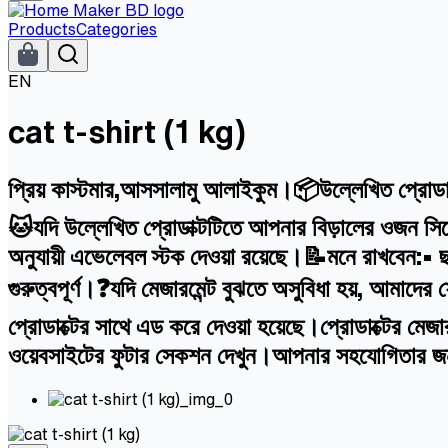
Products
Categories
EN
cat t-shirt (1 kg)
প্রিয় কাস্টমার,আসসালামু আলাইকুম।📦উল্লেখিত প্রোডাক
🐱যদি উল্লেখিত প্রোডাক্টটিতে আপনার বিড়ালের ওজন সিলে
অনুযায়ী এভেলেবল স্টক দেওয়া রয়েছে।📝মনে রাখবেন:• ছ
গুরুত্বপূর্ণ।❓যদি মেজারমেন্ট বুঝতে অসুবিধা হয়, আ
প্রোডাক্টের সাথে এড করে দেওয়া হয়েছে।প্রোডাক্টের মে
ওয়েবসাইটের ফুটার সেকশন দেখুন।আপনার সহযোগিতার 