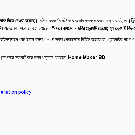
ক দিয়ে দেওয়া রয়েছে
। সঠিক ওজন সিলেক্ট করে অর্ডার কনফার্ম করার অনুরোধ রইলো।
ায়ী এভেলেবল স্টক দেওয়া রয়েছে।📝
মনে রাখবেন:• ছবির ড্রেসটি ডেমো; মূল ড্রেসটি বিড়
োয়াটসঅ্যাপে যোগাযোগ করুন।⭐ যে সকল প্রোডাক্টের রিভিউ রয়েছে তা প্রোডাক্টের সাথে এড
ন।
আপনার সহযোগিতার জন্য ধন্যবাদ!শুভেচ্ছা,
Home Maker BD
ellation policy