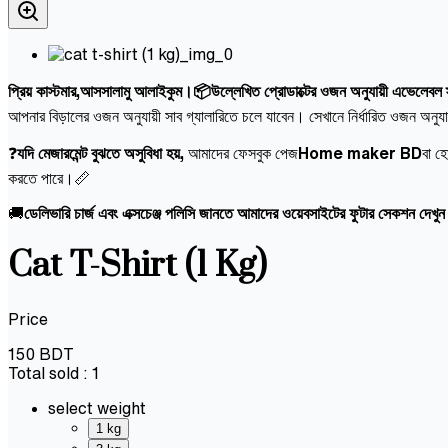
প্রিয় কাস্টমার,আসসালামু আলাইকুম।📦উল্লেখিত প্রোডাক্টের ওজন অনুযায়ী এভেলেবল স্ট
আপনার বিড়ালের ওজন অনুযায়ী সাব গ্যালারিতে চলে যাবেন। সেখানে নির্ধারিত ওজন অনুয
❓
যদি মেজারমেন্ট বুঝতে অসুবিধা হয়,
আমাদের ফেসবুক পেজ
Home maker BD
বা হ
করতে পারে।📏
🚚
ডেলিভারি চার্জ এবং এক্সচেঞ্জ পলিসি জানতে আমাদের ওয়েবসাইটের ফুটার সেকশন দেখু
Cat T-Shirt (1 Kg)
Price
150
BDT
Total sold :
1
select weight
1 kg