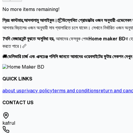
No more items remaining!
প্রিয় কাস্টমার,আসসালামু আলাইকুম।📦উল্লেখিত প্রোডাক্টের ওজন অনুযায়ী এভেলেবল স্ট
আপনার বিড়ালের ওজন অনুযায়ী সাব গ্যালারিতে চলে যাবেন। সেখানে নির্ধারিত ওজন অনুয
❓
যদি মেজারমেন্ট বুঝতে অসুবিধা হয়,
আমাদের ফেসবুক পেজ
Home maker BD
বা হ
করতে পারে।📏
🚚
ডেলিভারি চার্জ এবং এক্সচেঞ্জ পলিসি জানতে আমাদের ওয়েবসাইটের ফুটার সেকশন দেখু
QUICK LINKS
about us
privacy policy
terms and conditions
return and canc
CONTACT US
kafrul