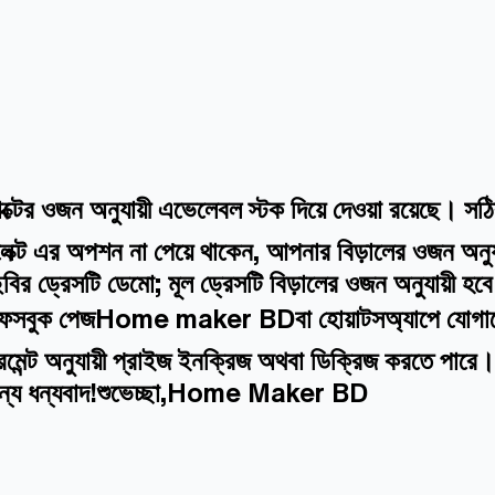
্টের ওজন অনুযায়ী এভেলেবল স্টক দিয়ে দেওয়া রয়েছে। স
ক্ট এর অপশন না পেয়ে থাকেন, আপনার বিড়ালের ওজন অনুযায
বির ড্রেসটি ডেমো; মূল ড্রেসটি বিড়ালের ওজন অনুযায়ী হ
মাদের ফেসবুক পেজHome maker BDবা হোয়াটসঅ্যাপে যোগায
জারমেন্ট অনুযায়ী প্রাইজ ইনক্রিজ অথবা ডিক্রিজ করতে পার
জন্য ধন্যবাদ!শুভেচ্ছা,Home Maker BD