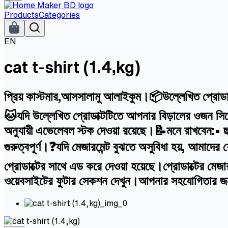
Products
Categories
EN
cat t-shirt (1.4,kg)
প্রিয় কাস্টমার,আসসালামু আলাইকুম।📦উল্লেখিত প্রোডাক
🐱যদি উল্লেখিত প্রোডাক্টটিতে আপনার বিড়ালের ওজন সিলে
অনুযায়ী এভেলেবল স্টক দেওয়া রয়েছে।📝মনে রাখবেন:• ছ
গুরুত্বপূর্ণ।❓যদি মেজারমেন্ট বুঝতে অসুবিধা হয়, আ
প্রোডাক্টের সাথে এড করে দেওয়া হয়েছে।প্রোডাক্টের মে
ওয়েবসাইটের ফুটার সেকশন দেখুন।আপনার সহযোগিতার 