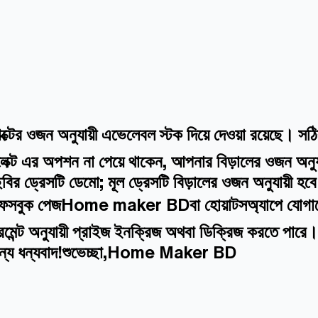
্টের ওজন অনুযায়ী এভেলেবল স্টক দিয়ে দেওয়া রয়েছে। স
ক্ট এর অপশন না পেয়ে থাকেন, আপনার বিড়ালের ওজন অনুযায
বির ড্রেসটি ডেমো; মূল ড্রেসটি বিড়ালের ওজন অনুযায়ী হ
মাদের ফেসবুক পেজHome maker BDবা হোয়াটসঅ্যাপে যোগায
জারমেন্ট অনুযায়ী প্রাইজ ইনক্রিজ অথবা ডিক্রিজ করতে পার
জন্য ধন্যবাদ!শুভেচ্ছা,Home Maker BD