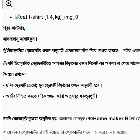
প্রিয় কাস্টমার,
আসসালামু আলাইকুম।
📦উল্লেখিত প্রোডাক্টের ওজন অনুযায়ী এভেলেবল স্টক দিয়ে দেওয়া রয়েছে
। সঠিক ওজন স
🐱
যদি উল্লেখিত প্রোডাক্টটিতে আপনার বিড়ালের ওজন সিলেক্ট এর অপশন না পেয়ে থাকে
📝
মনে রাখবেন:
• ছবির ড্রেসটি ডেমো; মূল ড্রেসটি বিড়ালের ওজন অনুযায়ী হবে।
• অর্ডার নিশ্চিত করতে সঠিক ওজন জানা অত্যন্ত গুরুত্বপূর্ণ।
❓
যদি মেজারমেন্ট বুঝতে অসুবিধা হয়,
আমাদের ফেসবুক পেজ
Home maker BD
বা হ
⭐ যে সকল প্রোডাক্টের রিভিউ রয়েছে তা প্রোডাক্টের সাথে এড করে দেওয়া হয়েছে।