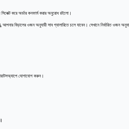
িলেক্ট করে অর্ডার কনফার্ম করার অনুরোধ রইলো।
ন,
আপনার বিড়ালের ওজন অনুযায়ী সাব গ্যালারিতে চলে যাবেন। সেখানে নির্ধারিত ওজন অনুয
োয়াটসঅ্যাপে যোগাযোগ করুন।
ন।