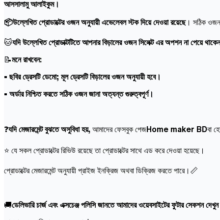
আসসালামু আলাইকুম।
📦উল্লেখিত প্রোডাক্টের ওজন অনুযায়ী এভেলেবল স্টক দিয়ে দেওয়া রয়েছে
। সঠিক ওজন স
🐱
যদি উল্লেখিত প্রোডাক্টটিতে আপনার বিড়ালের ওজন সিলেক্ট এর অপশন না পেয়ে থাকে
📝
মনে রাখবেন:
• ছবির ড্রেসটি ডেমো; মূল ড্রেসটি বিড়ালের ওজন অনুযায়ী হবে।
• অর্ডার নিশ্চিত করতে সঠিক ওজন জানা অত্যন্ত গুরুত্বপূর্ণ।
❓
যদি মেজারমেন্ট বুঝতে অসুবিধা হয়,
আমাদের ফেসবুক পেজ
Home maker BD
বা হ
⭐ যে সকল প্রোডাক্টের রিভিউ রয়েছে তা প্রোডাক্টের সাথে এড করে দেওয়া হয়েছে।
প্রোডাক্টের মেজারমেন্ট অনুযায়ী প্রাইজ ইনক্রিজ অথবা ডিক্রিজ করতে পারে।📏
🚚
ডেলিভারি চার্জ এবং এক্সচেঞ্জ পলিসি জানতে আমাদের ওয়েবসাইটের ফুটার সেকশন দেখু