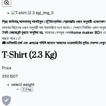
প্রিয় কাস্টমার,আসসালামু আলাইকুম।📦উল্লেখিত প্রোডাক্টের ওজন অনুযায়ী এভেলেবল স্ট
আপনার বিড়ালের ওজন অনুযায়ী সাব গ্যালারিতে চলে যাবেন। সেখানে নির্ধারিত ওজন অনুয
❓
যদি মেজারমেন্ট বুঝতে অসুবিধা হয়,
আমাদের ফেসবুক পেজ
Home maker BD
বা হ
করতে পারে।📏
🚚
ডেলিভারি চার্জ এবং এক্সচেঞ্জ পলিসি জানতে আমাদের ওয়েবসাইটের ফুটার সেকশন দেখু
T-Shirt (2.3 Kg)
Price
250
BDT
select weight
2.3 kg