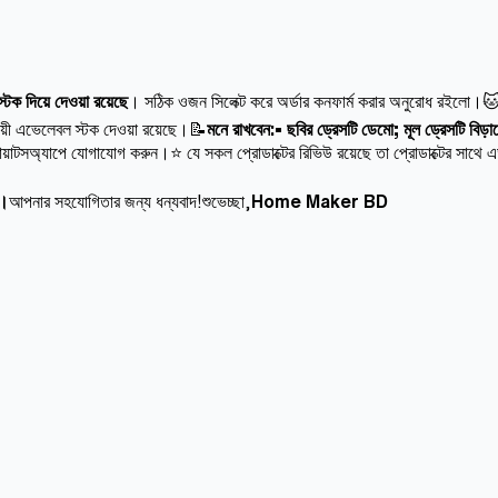
ক দিয়ে দেওয়া রয়েছে
। সঠিক ওজন সিলেক্ট করে অর্ডার কনফার্ম করার অনুরোধ রইলো।
ায়ী এভেলেবল স্টক দেওয়া রয়েছে।📝
মনে রাখবেন:• ছবির ড্রেসটি ডেমো; মূল ড্রেসটি বিড়
োয়াটসঅ্যাপে যোগাযোগ করুন।⭐ যে সকল প্রোডাক্টের রিভিউ রয়েছে তা প্রোডাক্টের সাথে এড
ন।
আপনার সহযোগিতার জন্য ধন্যবাদ!শুভেচ্ছা,
Home Maker BD