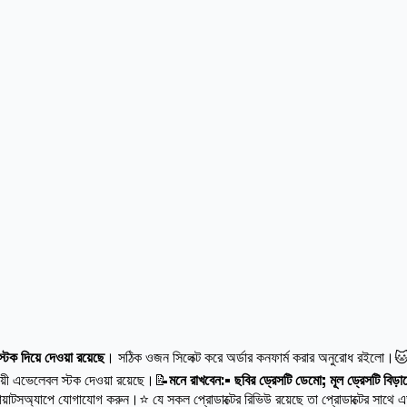
ক দিয়ে দেওয়া রয়েছে
। সঠিক ওজন সিলেক্ট করে অর্ডার কনফার্ম করার অনুরোধ রইলো।
ায়ী এভেলেবল স্টক দেওয়া রয়েছে।📝
মনে রাখবেন:• ছবির ড্রেসটি ডেমো; মূল ড্রেসটি বিড়
োয়াটসঅ্যাপে যোগাযোগ করুন।⭐ যে সকল প্রোডাক্টের রিভিউ রয়েছে তা প্রোডাক্টের সাথে এড