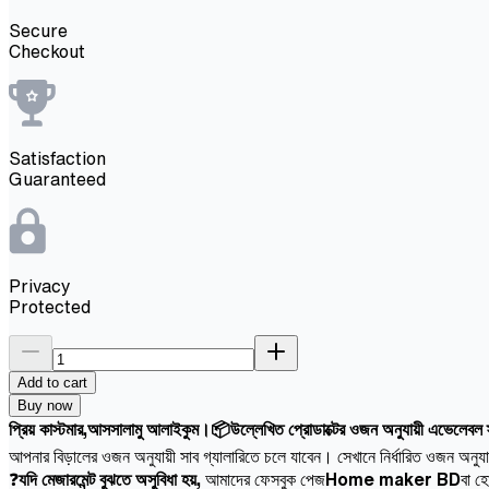
Secure
Checkout
Satisfaction
Guaranteed
Privacy
Protected
Add to cart
Buy now
প্রিয় কাস্টমার,আসসালামু আলাইকুম।📦উল্লেখিত প্রোডাক্টের ওজন অনুযায়ী এভেলেবল স্ট
আপনার বিড়ালের ওজন অনুযায়ী সাব গ্যালারিতে চলে যাবেন। সেখানে নির্ধারিত ওজন অনুয
❓
যদি মেজারমেন্ট বুঝতে অসুবিধা হয়,
আমাদের ফেসবুক পেজ
Home maker BD
বা হ