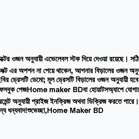
্টের ওজন অনুযায়ী এভেলেবল স্টক দিয়ে দেওয়া রয়েছে। স
ক্ট এর অপশন না পেয়ে থাকেন, আপনার বিড়ালের ওজন অনুযায
বির ড্রেসটি ডেমো; মূল ড্রেসটি বিড়ালের ওজন অনুযায়ী হ
মাদের ফেসবুক পেজHome maker BDবা হোয়াটসঅ্যাপে যোগায
জারমেন্ট অনুযায়ী প্রাইজ ইনক্রিজ অথবা ডিক্রিজ করতে পার
জন্য ধন্যবাদ!শুভেচ্ছা,Home Maker BD