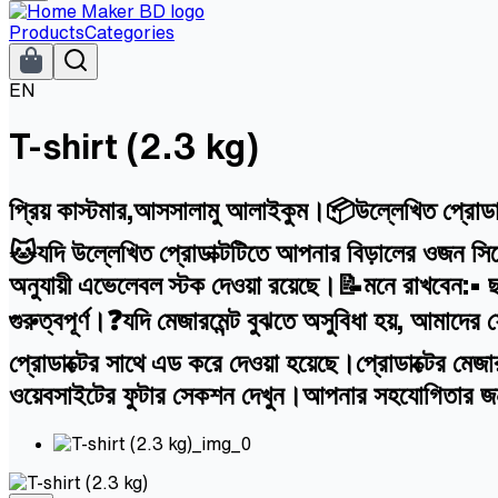
Products
Categories
EN
T-shirt (2.3 kg)
প্রিয় কাস্টমার,আসসালামু আলাইকুম।📦উল্লেখিত প্রোডাক
🐱যদি উল্লেখিত প্রোডাক্টটিতে আপনার বিড়ালের ওজন সিলে
অনুযায়ী এভেলেবল স্টক দেওয়া রয়েছে।📝মনে রাখবেন:• ছ
গুরুত্বপূর্ণ।❓যদি মেজারমেন্ট বুঝতে অসুবিধা হয়, আ
প্রোডাক্টের সাথে এড করে দেওয়া হয়েছে।প্রোডাক্টের মে
ওয়েবসাইটের ফুটার সেকশন দেখুন।আপনার সহযোগিতার 