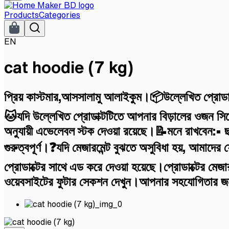
Products
Categories
EN
cat hoodie (7 kg)
প্রিয় কাস্টমার,আসসালামু আলাইকুম।📦উল্লেখিত প্রোডাক
🐱যদি উল্লেখিত প্রোডাক্টটিতে আপনার বিড়ালের ওজন সিলে
অনুযায়ী এভেলেবল স্টক দেওয়া রয়েছে।📝মনে রাখবেন:• ছ
গুরুত্বপূর্ণ।❓যদি মেজারমেন্ট বুঝতে অসুবিধা হয়, আ
প্রোডাক্টের সাথে এড করে দেওয়া হয়েছে।প্রোডাক্টের মে
ওয়েবসাইটের ফুটার সেকশন দেখুন।আপনার সহযোগিতার 