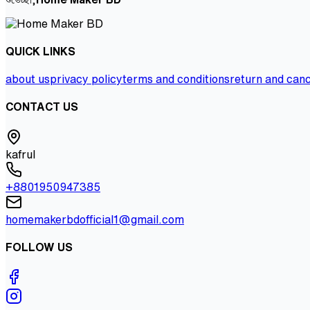
QUICK LINKS
about us
privacy policy
terms and conditions
return and canc
CONTACT US
kafrul
+8801950947385
homemakerbdofficial1@gmail.com
FOLLOW US