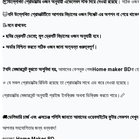
📦উল্লেখিত প্রোডাক্টের ওজন অনুযায়ী এভেলেবল স্টক দিয়ে দেওয়া রয়েছে
। সঠিক ওজন স
🐱
যদি উল্লেখিত প্রোডাক্টটিতে আপনার বিড়ালের ওজন সিলেক্ট এর অপশন না পেয়ে থাকে
📝
মনে রাখবেন:
• ছবির ড্রেসটি ডেমো; মূল ড্রেসটি বিড়ালের ওজন অনুযায়ী হবে।
• অর্ডার নিশ্চিত করতে সঠিক ওজন জানা অত্যন্ত গুরুত্বপূর্ণ।
❓
যদি মেজারমেন্ট বুঝতে অসুবিধা হয়,
আমাদের ফেসবুক পেজ
Home maker BD
বা হ
⭐ যে সকল প্রোডাক্টের রিভিউ রয়েছে তা প্রোডাক্টের সাথে এড করে দেওয়া হয়েছে।
প্রোডাক্টের মেজারমেন্ট অনুযায়ী প্রাইজ ইনক্রিজ অথবা ডিক্রিজ করতে পারে।📏
🚚
ডেলিভারি চার্জ এবং এক্সচেঞ্জ পলিসি জানতে আমাদের ওয়েবসাইটের ফুটার সেকশন দেখু
আপনার সহযোগিতার জন্য ধন্যবাদ!
শুভেচ্ছা,
Home Maker BD