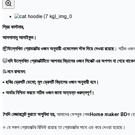
প্রিয় কাস্টমার,
আসসালামু আলাইকুম।
📦উল্লেখিত প্রোডাক্টের ওজন অনুযায়ী এভেলেবল স্টক দিয়ে দেওয়া রয়েছে
। সঠিক ওজন স
🐱
যদি উল্লেখিত প্রোডাক্টটিতে আপনার বিড়ালের ওজন সিলেক্ট এর অপশন না পেয়ে থাকে
📝
মনে রাখবেন:
• ছবির ড্রেসটি ডেমো; মূল ড্রেসটি বিড়ালের ওজন অনুযায়ী হবে।
• অর্ডার নিশ্চিত করতে সঠিক ওজন জানা অত্যন্ত গুরুত্বপূর্ণ।
❓
যদি মেজারমেন্ট বুঝতে অসুবিধা হয়,
আমাদের ফেসবুক পেজ
Home maker BD
বা হ
⭐ যে সকল প্রোডাক্টের রিভিউ রয়েছে তা প্রোডাক্টের সাথে এড করে দেওয়া হয়েছে।