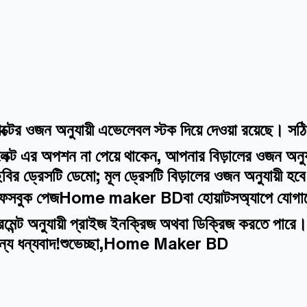
্টের ওজন অনুযায়ী এভেলেবল স্টক দিয়ে দেওয়া রয়েছে। স
ক্ট এর অপশন না পেয়ে থাকেন, আপনার বিড়ালের ওজন অনুযায
বির ড্রেসটি ডেমো; মূল ড্রেসটি বিড়ালের ওজন অনুযায়ী হ
মাদের ফেসবুক পেজHome maker BDবা হোয়াটসঅ্যাপে যোগায
জারমেন্ট অনুযায়ী প্রাইজ ইনক্রিজ অথবা ডিক্রিজ করতে পার
জন্য ধন্যবাদ!শুভেচ্ছা,Home Maker BD