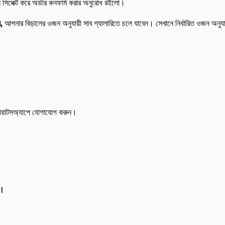
িলেক্ট করে অর্ডার কনফার্ম করার অনুরোধ রইলো।
ন,
আপনার বিড়ালের ওজন অনুযায়ী সাব গ্যালারিতে চলে যাবেন। সেখানে নির্ধারিত ওজন অনুয
োয়াটসঅ্যাপে যোগাযোগ করুন।
ন।