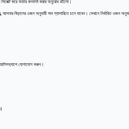
িলেক্ট করে অর্ডার কনফার্ম করার অনুরোধ রইলো।
ন,
আপনার বিড়ালের ওজন অনুযায়ী সাব গ্যালারিতে চলে যাবেন। সেখানে নির্ধারিত ওজন অনুয
োয়াটসঅ্যাপে যোগাযোগ করুন।
ন।