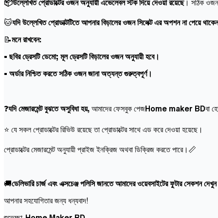
📦উল্লেখিত প্রোডাক্টের ওজন অনুযায়ী এভেলেবল স্টক দিয়ে দেওয়া রয়েছে
। সঠিক ওজন স
🐱
যদি উল্লেখিত প্রোডাক্টটিতে আপনার বিড়ালের ওজন সিলেক্ট এর অপশন না পেয়ে থাকে
📝
মনে রাখবেন:
• ছবির ড্রেসটি ডেমো; মূল ড্রেসটি বিড়ালের ওজন অনুযায়ী হবে।
• অর্ডার নিশ্চিত করতে সঠিক ওজন জানা অত্যন্ত গুরুত্বপূর্ণ।
❓
যদি মেজারমেন্ট বুঝতে অসুবিধা হয়,
আমাদের ফেসবুক পেজ
Home maker BD
বা হ
⭐ যে সকল প্রোডাক্টের রিভিউ রয়েছে তা প্রোডাক্টের সাথে এড করে দেওয়া হয়েছে।
প্রোডাক্টের মেজারমেন্ট অনুযায়ী প্রাইজ ইনক্রিজ অথবা ডিক্রিজ করতে পারে।📏
🚚
ডেলিভারি চার্জ এবং এক্সচেঞ্জ পলিসি জানতে আমাদের ওয়েবসাইটের ফুটার সেকশন দেখু
আপনার সহযোগিতার জন্য ধন্যবাদ!
শুভেচ্ছা,
Home Maker BD