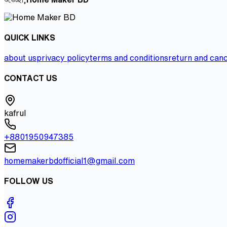
QUICK LINKS
about us
privacy policy
terms and conditions
return and canc
CONTACT US
kafrul
+8801950947385
homemakerbdofficial1@gmail.com
FOLLOW US