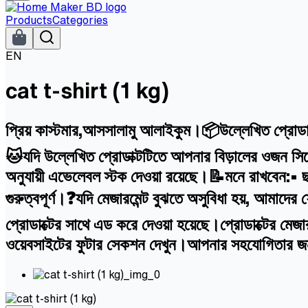
Products
Categories
EN
cat t-shirt (1 kg)
প্রিয় কাস্টমার,আসসালামু আলাইকুম।📦উল্লেখিত প্রোডাক
🐱যদি উল্লেখিত প্রোডাক্টটিতে আপনার বিড়ালের ওজন সিলে
অনুযায়ী এভেলেবল স্টক দেওয়া রয়েছে।📝মনে রাখবেন:• ছ
গুরুত্বপূর্ণ।❓যদি মেজারমেন্ট বুঝতে অসুবিধা হয়, আ
প্রোডাক্টের সাথে এড করে দেওয়া হয়েছে।প্রোডাক্টের মে
ওয়েবসাইটের ফুটার সেকশন দেখুন।আপনার সহযোগিতার 