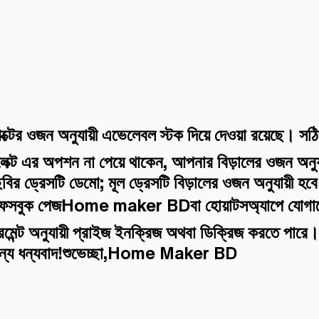
্টের ওজন অনুযায়ী এভেলেবল স্টক দিয়ে দেওয়া রয়েছে। স
ক্ট এর অপশন না পেয়ে থাকেন, আপনার বিড়ালের ওজন অনুযায
বির ড্রেসটি ডেমো; মূল ড্রেসটি বিড়ালের ওজন অনুযায়ী হ
মাদের ফেসবুক পেজHome maker BDবা হোয়াটসঅ্যাপে যোগায
জারমেন্ট অনুযায়ী প্রাইজ ইনক্রিজ অথবা ডিক্রিজ করতে পার
জন্য ধন্যবাদ!শুভেচ্ছা,Home Maker BD