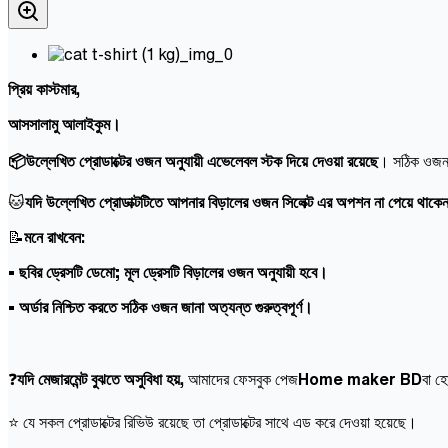
প্রিয় কাস্টমার,
আসসালামু আলাইকুম।
📦উল্লেখিত প্রোডাক্টের ওজন অনুযায়ী এভেলেবল স্টক দিয়ে দেওয়া রয়েছে
। সঠিক ওজন স
🐱
যদি উল্লেখিত প্রোডাক্টটিতে আপনার বিড়ালের ওজন সিলেক্ট এর অপশন না পেয়ে থাকে
📝
মনে রাখবেন:
• ছবির ড্রেসটি ডেমো; মূল ড্রেসটি বিড়ালের ওজন অনুযায়ী হবে।
• অর্ডার নিশ্চিত করতে সঠিক ওজন জানা অত্যন্ত গুরুত্বপূর্ণ।
❓
যদি মেজারমেন্ট বুঝতে অসুবিধা হয়,
আমাদের ফেসবুক পেজ
Home maker BD
বা হ
⭐ যে সকল প্রোডাক্টের রিভিউ রয়েছে তা প্রোডাক্টের সাথে এড করে দেওয়া হয়েছে।