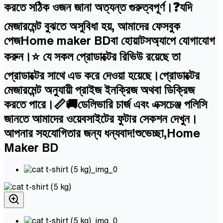
করতে সঠিক ওজন জানা অত্যন্ত গুরুত্বপূর্ণ।❓যদি
মেজারমেন্ট বুঝতে অসুবিধা হয়, আমাদের ফেসবুক
পেজHome maker BDবা হোয়াটসঅ্যাপে যোগাযোগ
করুন।⭐ যে সকল প্রোডাক্টের রিভিউ রয়েছে তা
প্রোডাক্টের সাথে এড করে দেওয়া হয়েছে।প্রোডাক্টের
মেজারমেন্ট অনুযায়ী প্রাইজ ইনক্রিজ অথবা ডিক্রিজ
করতে পারে।📏🚚ডেলিভারি চার্জ এবং এক্সচেঞ্জ পলিসি
জানতে আমাদের ওয়েবসাইটের ফুটার সেকশন দেখুন।
আপনার সহযোগিতার জন্য ধন্যবাদ!শুভেচ্ছা,Home
Maker BD