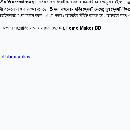
স্টক দিয়ে দেওয়া রয়েছে।
সঠিক ওজন সিলেক্ট করে অর্ডার কনফার্ম করার অনুরোধ রইলো।
য়ী এভেলেবল স্টক দেওয়া রয়েছে।📝
মনে রাখবেন:• ছবির ড্রেসটি ডেমো; মূল ড্রেসটি বিড়
োয়াটসঅ্যাপে যোগাযোগ করুন।⭐ যে সকল প্রোডাক্টের রিভিউ রয়েছে তা প্রোডাক্টের সাথে এ
ন।
আপনার সহযোগিতার জন্য ধন্যবাদ!শুভেচ্ছা,
Home Maker BD
ellation policy