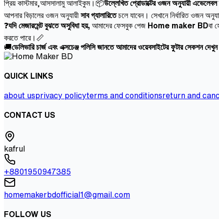
প্রিয় কাস্টমার,আসসালামু আলাইকুম।📦
উল্লেখিত প্রোডাক্টের ওজন অনুযায়ী এভেলেবল 
আপনার বিড়ালের ওজন অনুযায়ী
সাব গ্যালারিতে
চলে যাবেন। সেখানে নির্ধারিত ওজন অনুযা
❓
যদি মেজারমেন্ট বুঝতে অসুবিধা হয়,
আমাদের ফেসবুক পেজ
Home maker BD
বা হ
করতে পারে।📏
🚚
ডেলিভারি চার্জ এবং এক্সচেঞ্জ পলিসি জানতে আমাদের ওয়েবসাইটের ফুটার সেকশন দেখু
QUICK LINKS
about us
privacy policy
terms and conditions
return and canc
CONTACT US
kafrul
+8801950947385
homemakerbdofficial1@gmail.com
FOLLOW US