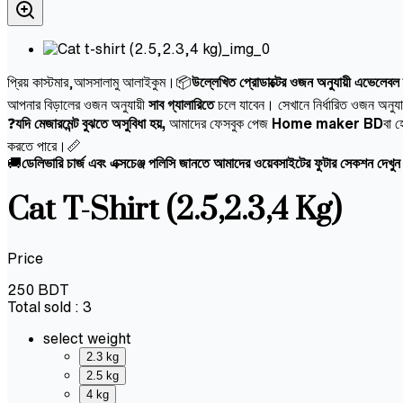
প্রিয় কাস্টমার,আসসালামু আলাইকুম।📦
উল্লেখিত প্রোডাক্টের ওজন অনুযায়ী এভেলেবল 
আপনার বিড়ালের ওজন অনুযায়ী
সাব গ্যালারিতে
চলে যাবেন। সেখানে নির্ধারিত ওজন অনুযা
❓
যদি মেজারমেন্ট বুঝতে অসুবিধা হয়,
আমাদের ফেসবুক পেজ
Home maker BD
বা হ
করতে পারে।📏
🚚
ডেলিভারি চার্জ এবং এক্সচেঞ্জ পলিসি জানতে আমাদের ওয়েবসাইটের ফুটার সেকশন দেখু
Cat T-Shirt (2.5,2.3,4 Kg)
Price
250
BDT
Total sold :
3
select weight
2.3 kg
2.5 kg
4 kg