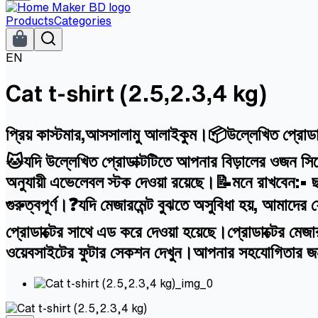
Products
Categories
EN
Cat t-shirt (2.5,2.3,4 kg)
প্রিয় কাস্টমার,আসসালামু আলাইকুম।📦উল্লেখিত প্রোডাক
🐱যদি উল্লেখিত প্রোডাক্টটিতে আপনার বিড়ালের ওজন সিলে
অনুযায়ী এভেলেবল স্টক দেওয়া রয়েছে।📝মনে রাখবেন:• ছ
গুরুত্বপূর্ণ।❓যদি মেজারমেন্ট বুঝতে অসুবিধা হয়, আ
প্রোডাক্টের সাথে এড করে দেওয়া হয়েছে।প্রোডাক্টের মে
ওয়েবসাইটের ফুটার সেকশন দেখুন।আপনার সহযোগিতার 