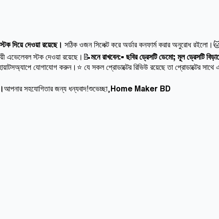
স্টক দিয়ে দেওয়া রয়েছে।
সঠিক ওজন সিলেক্ট করে অর্ডার কনফার্ম করার অনুরোধ রইলো।
য়ী এভেলেবল স্টক দেওয়া রয়েছে।📝
মনে রাখবেন:• ছবির ড্রেসটি ডেমো; মূল ড্রেসটি বিড়
োয়াটসঅ্যাপে যোগাযোগ করুন।⭐ যে সকল প্রোডাক্টের রিভিউ রয়েছে তা প্রোডাক্টের সাথে এ
ন।
আপনার সহযোগিতার জন্য ধন্যবাদ!শুভেচ্ছা,
Home Maker BD