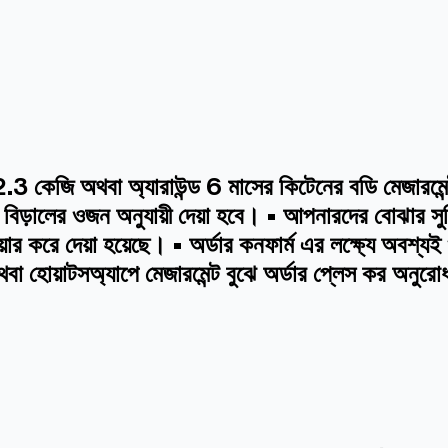
কেজি অথবা অ্যারাউন্ড 6 মাসের কিটেনের বডি মেজারমেন্ট অ
টি বিড়ালের ওজন অনুযায়ী দেয়া হবে। • আপনারদের বোঝার সু
র করে দেয়া হয়েছে। • অর্ডার কনফার্ম এর লক্ষ্যে অবশ্য
থবা হোয়াটসঅ্যাপে মেজারমেন্ট বুঝে অর্ডার প্লেস কর অনুর