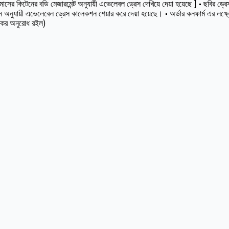
কিটেনের বডি মেজারমেন্ট অনুযায়ী এভেলেবল ড্রেস দেখিয়ে দেয়া হয়েছে ] • ছবির ড্রেসট
অনুযায়ী এভেলেবেল ড্রেস কালেকশন শেয়ার করে দেয়া হয়েছে। • অর্ডার কনফার্ম এর লক্ষ
স কর অনুরোধ রইল)