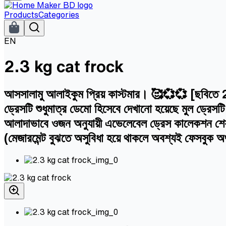
Products
Categories
EN
2.3 kg cat frock
আসসালামু আলাইকুম প্রিয় কাস্টমার। 🥰💞💞 [ছবিতে 2.3 
ড্রেসটি শুধুমাত্র ডেমো হিসেবে দেখানো হয়েছে মুল ড্রেস
আলাদাভাবে ওজন অনুযায়ী এভেলেবেল ড্রেস কালেকশন শেয়া
(মেজারমেন্ট বুঝতে অসুবিধা হয়ে থাকলে অবশ্যই ফেসবুক অ