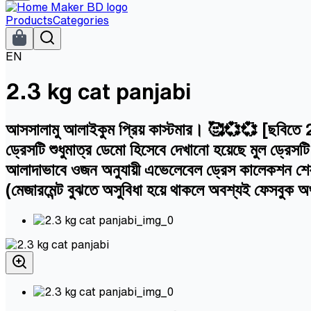
Products
Categories
EN
2.3 kg cat panjabi
আসসালামু আলাইকুম প্রিয় কাস্টমার। 🥰💞💞 [ছবিতে 2.3 
ড্রেসটি শুধুমাত্র ডেমো হিসেবে দেখানো হয়েছে মুল ড্রেস
আলাদাভাবে ওজন অনুযায়ী এভেলেবেল ড্রেস কালেকশন শেয়া
(মেজারমেন্ট বুঝতে অসুবিধা হয়ে থাকলে অবশ্যই ফেসবুক অ