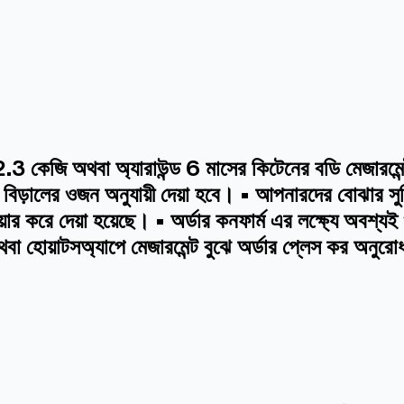
কেজি অথবা অ্যারাউন্ড 6 মাসের কিটেনের বডি মেজারমেন্ট অ
টি বিড়ালের ওজন অনুযায়ী দেয়া হবে। • আপনারদের বোঝার সু
র করে দেয়া হয়েছে। • অর্ডার কনফার্ম এর লক্ষ্যে অবশ্য
থবা হোয়াটসঅ্যাপে মেজারমেন্ট বুঝে অর্ডার প্লেস কর অনুর