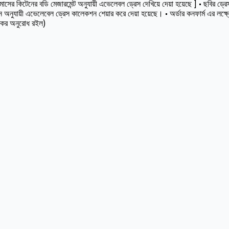
কিটেনের বডি মেজারমেন্ট অনুযায়ী এভেলেবল ড্রেস দেখিয়ে দেয়া হয়েছে ] • ছবির ড্রেসট
অনুযায়ী এভেলেবেল ড্রেস কালেকশন শেয়ার করে দেয়া হয়েছে। • অর্ডার কনফার্ম এর লক্ষ
স কর অনুরোধ রইল)