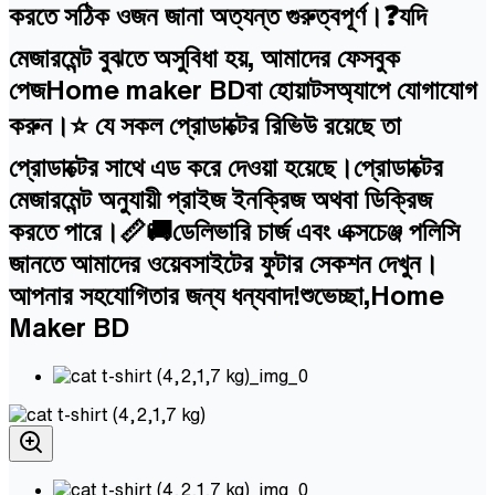
করতে সঠিক ওজন জানা অত্যন্ত গুরুত্বপূর্ণ।❓যদি
মেজারমেন্ট বুঝতে অসুবিধা হয়, আমাদের ফেসবুক
পেজHome maker BDবা হোয়াটসঅ্যাপে যোগাযোগ
করুন।⭐ যে সকল প্রোডাক্টের রিভিউ রয়েছে তা
প্রোডাক্টের সাথে এড করে দেওয়া হয়েছে।প্রোডাক্টের
মেজারমেন্ট অনুযায়ী প্রাইজ ইনক্রিজ অথবা ডিক্রিজ
করতে পারে।📏🚚ডেলিভারি চার্জ এবং এক্সচেঞ্জ পলিসি
জানতে আমাদের ওয়েবসাইটের ফুটার সেকশন দেখুন।
আপনার সহযোগিতার জন্য ধন্যবাদ!শুভেচ্ছা,Home
Maker BD