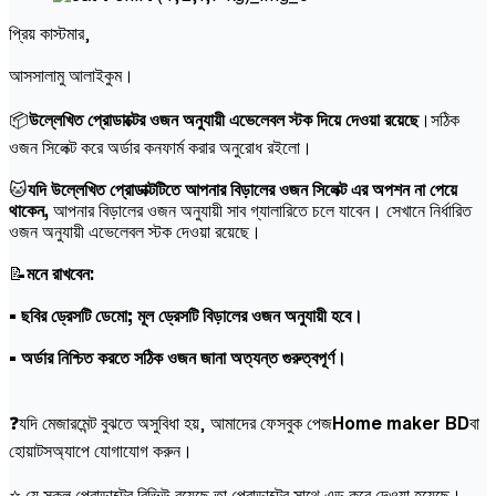
প্রিয় কাস্টমার,
আসসালামু আলাইকুম।
📦
উল্লেখিত প্রোডাক্টের ওজন অনুযায়ী এভেলেবল স্টক দিয়ে দেওয়া রয়েছে
।সঠিক
ওজন সিলেক্ট করে অর্ডার কনফার্ম করার অনুরোধ রইলো।
🐱
যদি উল্লেখিত প্রোডাক্টটিতে আপনার বিড়ালের ওজন সিলেক্ট এর অপশন না পেয়ে
থাকেন,
আপনার বিড়ালের ওজন অনুযায়ী সাব গ্যালারিতে চলে যাবেন। সেখানে নির্ধারিত
ওজন অনুযায়ী এভেলেবল স্টক দেওয়া রয়েছে।
📝
মনে রাখবেন:
• ছবির ড্রেসটি ডেমো; মূল ড্রেসটি বিড়ালের ওজন অনুযায়ী হবে।
• অর্ডার নিশ্চিত করতে সঠিক ওজন জানা অত্যন্ত গুরুত্বপূর্ণ।
❓যদি মেজারমেন্ট বুঝতে অসুবিধা হয়, আমাদের ফেসবুক পেজ
Home maker BD
বা
হোয়াটসঅ্যাপে যোগাযোগ করুন।
⭐ যে সকল প্রোডাক্টের রিভিউ রয়েছে তা প্রোডাক্টের সাথে এড করে দেওয়া হয়েছে।