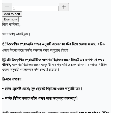
Add to cart
Buy now
প্রিয় কাস্টমার,
আসসালামু আলাইকুম।
📦
উল্লেখিত প্রোডাক্টের ওজন অনুযায়ী এভেলেবল স্টক দিয়ে দেওয়া রয়েছে
।সঠিক
ওজন সিলেক্ট করে অর্ডার কনফার্ম করার অনুরোধ রইলো।
🐱
যদি উল্লেখিত প্রোডাক্টটিতে আপনার বিড়ালের ওজন সিলেক্ট এর অপশন না পেয়ে
থাকেন,
আপনার বিড়ালের ওজন অনুযায়ী সাব গ্যালারিতে চলে যাবেন। সেখানে নির্ধারিত
ওজন অনুযায়ী এভেলেবল স্টক দেওয়া রয়েছে।
📝
মনে রাখবেন:
• ছবির ড্রেসটি ডেমো; মূল ড্রেসটি বিড়ালের ওজন অনুযায়ী হবে।
• অর্ডার নিশ্চিত করতে সঠিক ওজন জানা অত্যন্ত গুরুত্বপূর্ণ।
❓যদি মেজারমেন্ট বুঝতে অসুবিধা হয়, আমাদের ফেসবুক পেজ
Home maker BD
বা