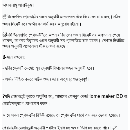
আসসালামু আলাইকুম।
📦উল্লেখিত প্রোডাক্টের ওজন অনুযায়ী এভেলেবল স্টক দিয়ে দেওয়া রয়েছে।সঠিক
ওজন সিলেক্ট করে অর্ডার কনফার্ম করার অনুরোধ রইলো।
🐱যদি উল্লেখিত প্রোডাক্টটিতে আপনার বিড়ালের ওজন সিলেক্ট এর অপশন না পেয়ে
থাকেন, আপনার বিড়ালের ওজন অনুযায়ী সাব গ্যালারিতে চলে যাবেন। সেখানে নির্ধারিত
ওজন অনুযায়ী এভেলেবল স্টক দেওয়া রয়েছে।
📝মনে রাখবেন:
• ছবির ড্রেসটি ডেমো; মূল ড্রেসটি বিড়ালের ওজন অনুযায়ী হবে।
• অর্ডার নিশ্চিত করতে সঠিক ওজন জানা অত্যন্ত গুরুত্বপূর্ণ।
❓যদি মেজারমেন্ট বুঝতে অসুবিধা হয়, আমাদের ফেসবুক পেজHome maker BD বা
হোয়াটসঅ্যাপে যোগাযোগ করুন।
⭐ যে সকল প্রোডাক্টের রিভিউ রয়েছে তা প্রোডাক্টের সাথে এড করে দেওয়া হয়েছে।
প্রোডাক্টের মেজারমেন্ট অনুযায়ী প্রাইজ ইনক্রিজ অথবা ডিক্রিজ করতে পারে।📏