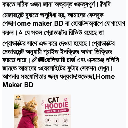
করতে সঠিক ওজন জানা অত্যন্ত গুরুত্বপূর্ণ।❓যদি
মেজারমেন্ট বুঝতে অসুবিধা হয়, আমাদের ফেসবুক
পেজHome maker BD বা হোয়াটসঅ্যাপে যোগাযোগ
করুন।⭐ যে সকল প্রোডাক্টের রিভিউ রয়েছে তা
প্রোডাক্টের সাথে এড করে দেওয়া হয়েছে।প্রোডাক্টের
মেজারমেন্ট অনুযায়ী প্রাইজ ইনক্রিজ অথবা ডিক্রিজ
করতে পারে।📏🚚ডেলিভারি চার্জ এবং এক্সচেঞ্জ পলিসি
জানতে আমাদের ওয়েবসাইটের ফুটার সেকশন দেখুন।
আপনার সহযোগিতার জন্য ধন্যবাদ!শুভেচ্ছা,Home
Maker BD