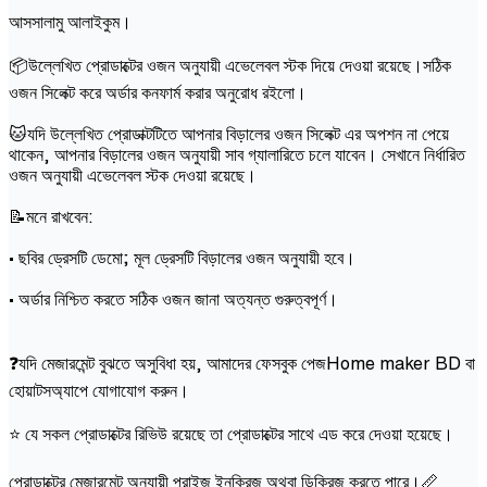
আসসালামু আলাইকুম।
📦উল্লেখিত প্রোডাক্টের ওজন অনুযায়ী এভেলেবল স্টক দিয়ে দেওয়া রয়েছে।সঠিক
ওজন সিলেক্ট করে অর্ডার কনফার্ম করার অনুরোধ রইলো।
🐱যদি উল্লেখিত প্রোডাক্টটিতে আপনার বিড়ালের ওজন সিলেক্ট এর অপশন না পেয়ে
থাকেন, আপনার বিড়ালের ওজন অনুযায়ী সাব গ্যালারিতে চলে যাবেন। সেখানে নির্ধারিত
ওজন অনুযায়ী এভেলেবল স্টক দেওয়া রয়েছে।
📝মনে রাখবেন:
• ছবির ড্রেসটি ডেমো; মূল ড্রেসটি বিড়ালের ওজন অনুযায়ী হবে।
• অর্ডার নিশ্চিত করতে সঠিক ওজন জানা অত্যন্ত গুরুত্বপূর্ণ।
❓যদি মেজারমেন্ট বুঝতে অসুবিধা হয়, আমাদের ফেসবুক পেজHome maker BD বা
হোয়াটসঅ্যাপে যোগাযোগ করুন।
⭐ যে সকল প্রোডাক্টের রিভিউ রয়েছে তা প্রোডাক্টের সাথে এড করে দেওয়া হয়েছে।
প্রোডাক্টের মেজারমেন্ট অনুযায়ী প্রাইজ ইনক্রিজ অথবা ডিক্রিজ করতে পারে।📏