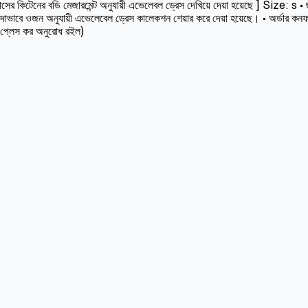
 কিটেনের বডি মেজারমেন্ট অনুযায়ী এভেলেবল ড্রেস দেখিয়ে দেয়া হয়েছে ] Size: s • ছবি
দাভাবে ওজন অনুযায়ী এভেলেবেল ড্রেস কালেকশন শেয়ার করে দেয়া হয়েছে। • অর্ডার কনফা
র প্লেস কর অনুরোধ রইল)