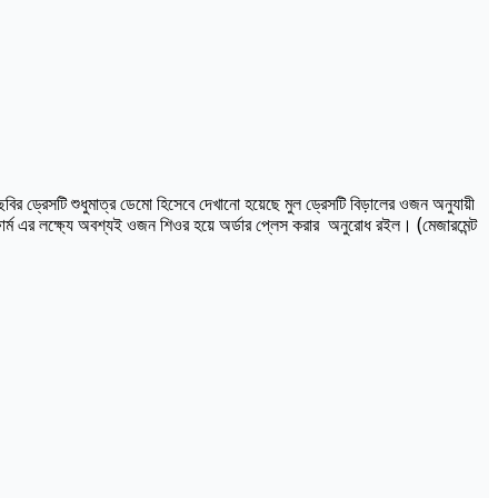
র ড্রেসটি শুধুমাত্র ডেমো হিসেবে দেখানো হয়েছে মুল ড্রেসটি বিড়ালের ওজন অনুযায়ী
র্ম এর লক্ষ্যে অবশ্যই ওজন শিওর হয়ে অর্ডার প্লেস করার অনুরোধ রইল। (মেজারমেন্ট