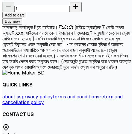
Add to cart
Buy now
আসসালামু আলাইকুম প্রিয় কাস্টমার। 🥰💞💞 [ছবিতে অ্যারাউন্ড 7 কেজি অথবা
অ্যাডাল্ট xxxl সাইজের এর যে কোন বিড়ালের বডি মেজারমেন্ট অনুযায়ী এভেলেবল ড্রেস
দেখিয়ে দেয়া হয়েছে ] • ছবির ড্রেসটি শুধুমাত্র ডেমো হিসেবে দেখানো হয়েছে মুল
ড্রেসটি বিড়ালের ওজন অনুযায়ী দেয়া হবে। • আপনারদের বোঝার সুবিধার্থে আমাদের
ওয়েবসাইডের গ্যালারিতে আলাদা আলাদাভাবে ওজন অনুযায়ী এভেলেবেল ড্রেস
কালেকশন শেয়ার করে দেয়া হয়েছে। • অর্ডার কনফার্ম এর লক্ষ্যে অবশ্যই ওজন শিওর
হয়ে অর্ডার প্লেস করার অনুরোধ রইল। (মেজারমেন্ট বুঝতে অসুবিধা হয়ে থাকলে অবশ্যই
ফেসবুক অথবা হোয়াটসঅ্যাপে মেজারমেন্ট বুঝে অর্ডার প্লেস কর অনুরোধ রইল)
QUICK LINKS
about us
privacy policy
terms and conditions
return and
cancellation policy
CONTACT US