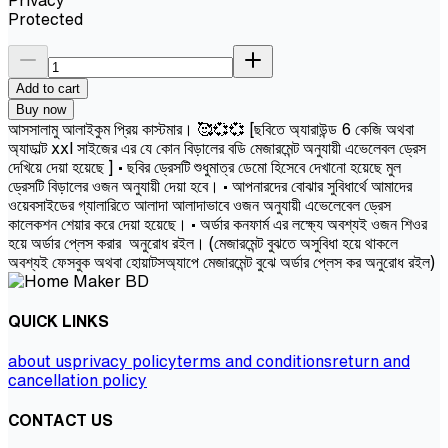
Protected
Add to cart
Buy now
আসসালামু আলাইকুম প্রিয় কাস্টমার। 🥰💞💞 [ছবিতে অ্যারাউন্ড 6 কেজি অথবা
অ্যাডাল্ট xxl সাইজের এর যে কোন বিড়ালের বডি মেজারমেন্ট অনুযায়ী এভেলেবল ড্রেস
দেখিয়ে দেয়া হয়েছে ] • ছবির ড্রেসটি শুধুমাত্র ডেমো হিসেবে দেখানো হয়েছে মুল
ড্রেসটি বিড়ালের ওজন অনুযায়ী দেয়া হবে। • আপনারদের বোঝার সুবিধার্থে আমাদের
ওয়েবসাইডের গ্যালারিতে আলাদা আলাদাভাবে ওজন অনুযায়ী এভেলেবেল ড্রেস
কালেকশন শেয়ার করে দেয়া হয়েছে। • অর্ডার কনফার্ম এর লক্ষ্যে অবশ্যই ওজন শিওর
হয়ে অর্ডার প্লেস করার অনুরোধ রইল। (মেজারমেন্ট বুঝতে অসুবিধা হয়ে থাকলে
অবশ্যই ফেসবুক অথবা হোয়াটসঅ্যাপে মেজারমেন্ট বুঝে অর্ডার প্লেস কর অনুরোধ রইল)
QUICK LINKS
about us
privacy policy
terms and conditions
return and
cancellation policy
CONTACT US