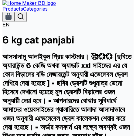
Products
Categories
EN
6 kg cat panjabi
আসসালামু আলাইকুম প্রিয় কাস্টমার। 🥰💞💞 [ছবিতে
অ্যারাউন্ড 6 কেজি অথবা অ্যাডাল্ট xxl সাইজের এর যে
কোন বিড়ালের বডি মেজারমেন্ট অনুযায়ী এভেলেবল ড্রেস
দেখিয়ে দেয়া হয়েছে ] • ছবির ড্রেসটি শুধুমাত্র ডেমো
হিসেবে দেখানো হয়েছে মুল ড্রেসটি বিড়ালের ওজন
অনুযায়ী দেয়া হবে। • আপনারদের বোঝার সুবিধার্থে
আমাদের ওয়েবসাইডের গ্যালারিতে আলাদা আলাদাভাবে
ওজন অনুযায়ী এভেলেবেল ড্রেস কালেকশন শেয়ার করে
দেয়া হয়েছে। • অর্ডার কনফার্ম এর লক্ষ্যে অবশ্যই ওজন
শিওর হয়ে অর্ডার প্লেস করার অনুরোধ রইল।