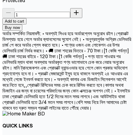
Protected
Add to cart
Buy now
অর্ডার সম্পর্কিত নিয়মাবলী: • অবশ্যই সিওর হয়ে অর্ডারপ্লেস অনুরোধ রইল।প্রোডাক্ট
ডিসপ্যাচ হয়ে গেলে অর্ডার ক্যানসেলের সুযোগ নেই। • অনুগ্রহপূর্বক অগ্রিম ডেলিভারি
চার্জ পে করে অর্ডার প্লেস করতে হবে। • পণ্যের ওজন এবং লোকেশন এর উপর
ডেলিভারি চার্জ নির্ভর করবে। • 🚚 ঢাকা শহরের ভিতরে - 70 টাকা।[1 কেজি পর্যন্ত]
🚚 ঢাকা শহরের বাইরে - 120 টাকা।[1 কেজি পর্যন্ত] • পণ্য হাতে পাওয়ার পর
ডেলিভারি ম্যান থাকা অবস্থায় অর্ডারকৃত পণ্য ভালোভাবে চেক করে নেয়ার অনুরোধ
রইল। মানি ট্রানজেকশন এবং প্রোডাক্ট হ্যান্ডওভার হয়ে গেলে কোন প্রকার অভিযোগ
গ্রহণযোগ্য হবে না। • প্রডাক্ট মেজারমেন্ট ইস্যু হয়ে থাকলে অবশ্যই ২৪ আওয়ার এর
মধ্যেই পেজে ইনফর্ম করতে হবে। • অবশ্যই কালার এবং ডিজাইন সিলেকশন আগেই
করে নিতে হবে,,প্রোডাক্ট রিসিভের সময় চেক করে রিসিভ করতে হবে।কালার অথবা
ডিজাইন এর জন্য বা চয়েসের পরিবর্তনের জন্য কোন এক্সচেঞ্জ অপশন নেই। • ইনসাইড
ঢাকা প্রোডাক্ট ডেলিভারি হতে 1/2 দিনের মতন সময় লাগবে।এবং আউটসাইড থাকা
প্রোডাক্ট ডেলিভারি হতে 3/4 মতন সময় লাগবে।বেশি সময় নিয়ে নিল আমাদের চেষ্টা
থাকবে যত দ্রুত সম্ভব প্রডাক্ট লাইনের হাতে পৌঁছে দেয়ার।
QUICK LINKS