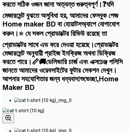
করতে সঠিক ওজন জানা অত্যন্ত গুরুত্বপূর্ণ।❓যদি
মেজারমেন্ট বুঝতে অসুবিধা হয়, আমাদের ফেসবুক পেজ
Home maker BD বা হোয়াটসঅ্যাপে যোগাযোগ
করুন।⭐ যে সকল প্রোডাক্টের রিভিউ রয়েছে তা
প্রোডাক্টের সাথে এড করে দেওয়া হয়েছে।প্রোডাক্টের
মেজারমেন্ট অনুযায়ী প্রাইজ ইনক্রিজ অথবা ডিক্রিজ
করতে পারে।📏🚚ডেলিভারি চার্জ এবং এক্সচেঞ্জ পলিসি
জানতে আমাদের ওয়েবসাইটের ফুটার সেকশন দেখুন।
আপনার সহযোগিতার জন্য ধন্যবাদ!শুভেচ্ছা,Home
Maker BD