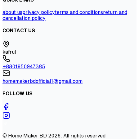
about us
privacy policy
terms and conditions
return and
cancellation policy
CONTACT US
kafrul
+8801950947385
homemakerbdofficial1@gmail.com
FOLLOW US
©
Home Maker BD
2026
. All rights reserved