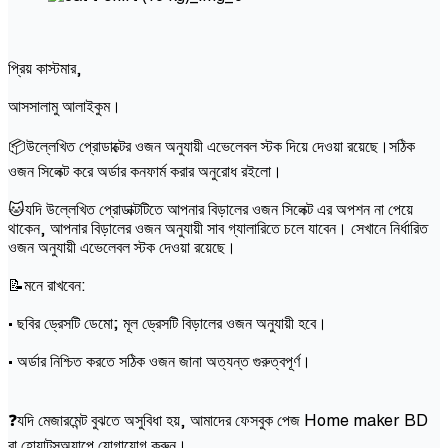
প্রিয় কাস্টমার,
আসসালামু আলাইকুম।
📦উল্লেখিত প্রোডাক্টের ওজন অনুযায়ী এভেলেবল স্টক দিয়ে দেওয়া রয়েছে।সঠিক
ওজন সিলেক্ট করে অর্ডার কনফার্ম করার অনুরোধ রইলো।
🐱যদি উল্লেখিত প্রোডাক্টটিতে আপনার বিড়ালের ওজন সিলেক্ট এর অপশন না পেয়ে
থাকেন, আপনার বিড়ালের ওজন অনুযায়ী সাব গ্যালারিতে চলে যাবেন। সেখানে নির্ধারিত
ওজন অনুযায়ী এভেলেবল স্টক দেওয়া রয়েছে।
📝মনে রাখবেন:
• ছবির ড্রেসটি ডেমো; মূল ড্রেসটি বিড়ালের ওজন অনুযায়ী হবে।
• অর্ডার নিশ্চিত করতে সঠিক ওজন জানা অত্যন্ত গুরুত্বপূর্ণ।
❓যদি মেজারমেন্ট বুঝতে অসুবিধা হয়, আমাদের ফেসবুক পেজ Home maker BD
বা হোয়াটসঅ্যাপে যোগাযোগ করুন।