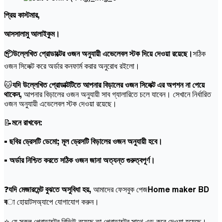
প্রিয় কাস্টমার,
আসসালামু আলাইকুম।
📦উল্লেখিত প্রোডাক্টের ওজন অনুযায়ী এভেলেবল স্টক দিয়ে দেওয়া রয়েছে।
সঠিক
ওজন সিলেক্ট করে অর্ডার কনফার্ম করার অনুরোধ রইলো।
🐱
যদি উল্লেখিত প্রোডাক্টটিতে আপনার বিড়ালের ওজন সিলেক্ট এর অপশন না পেয়ে
থাকেন,
আপনার বিড়ালের ওজন অনুযায়ী সাব গ্যালারিতে চলে যাবেন। সেখানে নির্ধারিত
ওজন অনুযায়ী এভেলেবল স্টক দেওয়া রয়েছে।
📝
মনে রাখবেন:
• ছবির ড্রেসটি ডেমো; মূল ড্রেসটি বিড়ালের ওজন অনুযায়ী হবে।
• অর্ডার নিশ্চিত করতে সঠিক ওজন জানা অত্যন্ত গুরুত্বপূর্ণ।
❓
যদি মেজারমেন্ট বুঝতে অসুবিধা হয়,
আমাদের ফেসবুক পেজ
Home maker BD
ব
া হোয়াটসঅ্যাপে যোগাযোগ করুন।
⭐ যে সকল প্রোডাক্টের রিভিউ রয়েছে তা প্রোডাক্টের সাথে এড করে দেওয়া হয়েছে।