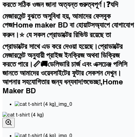
করতে সঠিক ওজন জানা অত্যন্ত গুরুত্বপূর্ণ।❓যদি
মেজারমেন্ট বুঝতে অসুবিধা হয়, আমাদের ফেসবুক
পেজHome maker BD বা হোয়াটসঅ্যাপে যোগাযোগ
করুন।⭐ যে সকল প্রোডাক্টের রিভিউ রয়েছে তা
প্রোডাক্টের সাথে এড করে দেওয়া হয়েছে।প্রোডাক্টের
মেজারমেন্ট অনুযায়ী প্রাইজ ইনক্রিজ অথবা ডিক্রিজ
করতে পারে।📏🚚ডেলিভারি চার্জ এবং এক্সচেঞ্জ পলিসি
জানতে আমাদের ওয়েবসাইটের ফুটার সেকশন দেখুন।
আপনার সহযোগিতার জন্য ধন্যবাদ!শুভেচ্ছা,Home
Maker BD