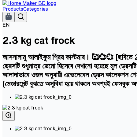
Products
Categories
EN
2.3 kg cat frock
আসসালামু আলাইকুম প্রিয় কাস্টমার। 🥰💞💞 [ছবিতে 2.3 
ড্রেসটি শুধুমাত্র ডেমো হিসেবে দেখানো হয়েছে মুল ড্রেস
আলাদাভাবে ওজন অনুযায়ী এভেলেবেল ড্রেস কালেকশন শেয়া
(মেজারমেন্ট বুঝতে অসুবিধা হয়ে থাকলে অবশ্যই ফেসবুক অ