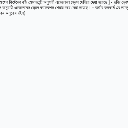
কিটেনের বডি মেজারমেন্ট অনুযায়ী এভেলেবল ড্রেস দেখিয়ে দেয়া হয়েছে ] • ছবির ড্রেসট
অনুযায়ী এভেলেবেল ড্রেস কালেকশন শেয়ার করে দেয়া হয়েছে। • অর্ডার কনফার্ম এর লক্ষ
স কর অনুরোধ রইল)