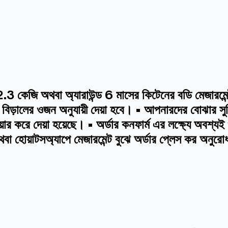
কেজি অথবা অ্যারাউন্ড 6 মাসের কিটেনের বডি মেজারমেন্ট অ
টি বিড়ালের ওজন অনুযায়ী দেয়া হবে। • আপনারদের বোঝার সু
র করে দেয়া হয়েছে। • অর্ডার কনফার্ম এর লক্ষ্যে অবশ্য
থবা হোয়াটসঅ্যাপে মেজারমেন্ট বুঝে অর্ডার প্লেস কর অনুর