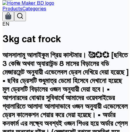
Products
Categories
EN
3kg cat frock
আসসালামু আলাইকুম প্রিয় কাস্টমার। 🥰💞💞 [ছবিতে
3 কেজি অথবা অ্যারাউন্ড 8 মাসের বিড়ালের বডি
মেজারমেন্ট অনুযায়ী এভেলেবল ড্রেস দেখিয়ে দেয়া হয়েছে ]
• ছবির ড্রেসটি শুধুমাত্র ডেমো হিসেবে দেখানো হয়েছে
মুল ড্রেসটি বিড়ালের ওজন অনুযায়ী দেয়া হবে। •
আপনারদের বোঝার সুবিধার্থে আমাদের ওয়েবসাইডের
গ্যালারিতে আলাদা আলাদাভাবে ওজন অনুযায়ী এভেলেবেল
ড্রেস কালেকশন শেয়ার করে দেয়া হয়েছে। • অর্ডার
কনফার্ম এর লক্ষ্যে অবশ্যই ওজন শিওর হয়ে অর্ডার প্লেস
করার অনুরোধ রইল। (মেজারমেন্ট বুঝতে অসুবিধা হয়ে