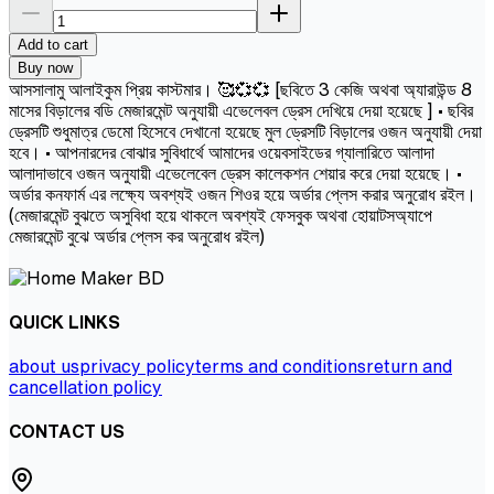
Add to cart
Buy now
আসসালামু আলাইকুম প্রিয় কাস্টমার। 🥰💞💞 [ছবিতে 3 কেজি অথবা অ্যারাউন্ড 8
মাসের বিড়ালের বডি মেজারমেন্ট অনুযায়ী এভেলেবল ড্রেস দেখিয়ে দেয়া হয়েছে ] • ছবির
ড্রেসটি শুধুমাত্র ডেমো হিসেবে দেখানো হয়েছে মুল ড্রেসটি বিড়ালের ওজন অনুযায়ী দেয়া
হবে। • আপনারদের বোঝার সুবিধার্থে আমাদের ওয়েবসাইডের গ্যালারিতে আলাদা
আলাদাভাবে ওজন অনুযায়ী এভেলেবেল ড্রেস কালেকশন শেয়ার করে দেয়া হয়েছে। •
অর্ডার কনফার্ম এর লক্ষ্যে অবশ্যই ওজন শিওর হয়ে অর্ডার প্লেস করার অনুরোধ রইল।
(মেজারমেন্ট বুঝতে অসুবিধা হয়ে থাকলে অবশ্যই ফেসবুক অথবা হোয়াটসঅ্যাপে
মেজারমেন্ট বুঝে অর্ডার প্লেস কর অনুরোধ রইল)
QUICK LINKS
about us
privacy policy
terms and conditions
return and
cancellation policy
CONTACT US