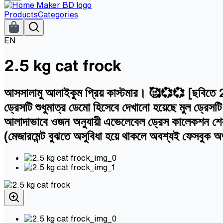
Products
Categories
EN
2.5 kg cat frock
আসসালামু আলাইকুম প্রিয় কাস্টমার। 🥰💞💞 [ছবিতে 2.5 
ড্রেসটি শুধুমাত্র ডেমো হিসেবে দেখানো হয়েছে মুল ড্রেস
আলাদাভাবে ওজন অনুযায়ী এভেলেবেল ড্রেস কালেকশন শেয়া
(মেজারমেন্ট বুঝতে অসুবিধা হয়ে থাকলে অবশ্যই ফেসবুক অ