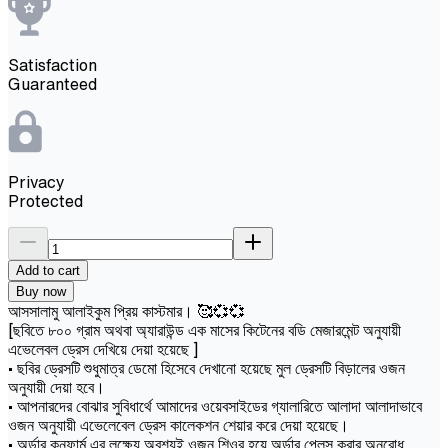
Satisfaction
Guaranteed
Privacy
Protected
Add to cart
Buy now
আসসালামু আলাইকুম প্রিয় কাস্টমার। 🥰💞💞
[ছবিতে ৮০০ গ্রাম অথবা অ্যারাউন্ড এক মাসের কিটেনের বডি মেজারমেন্ট অনুযায়ী
এভেলেবল ড্রেস দেখিয়ে দেয়া হয়েছে ]
• ছবির ড্রেসটি শুধুমাত্র ডেমো হিসেবে দেখানো হয়েছে মুল ড্রেসটি বিড়ালের ওজন
অনুযায়ী দেয়া হবে।
• আপনারদের বোঝার সুবিধার্থে আমাদের ওয়েবসাইডের গ্যালারিতে আলাদা আলাদাভাবে
ওজন অনুযায়ী এভেলেবেল ড্রেস কালেকশন শেয়ার করে দেয়া হয়েছে।
• অর্ডার কনফার্ম এর লক্ষ্যে অবশ্যই ওজন শিওর হয়ে অর্ডার প্লেস করার অনুরোধ