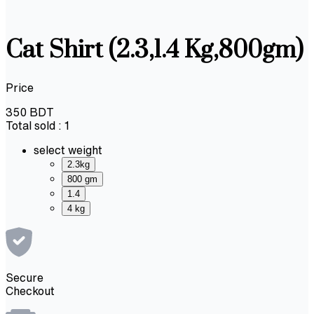
Cat Shirt (2.3,1.4 Kg,800gm)
Price
350
BDT
Total sold :
1
select weight
2.3kg
800 gm
1.4
4 kg
Secure
Checkout