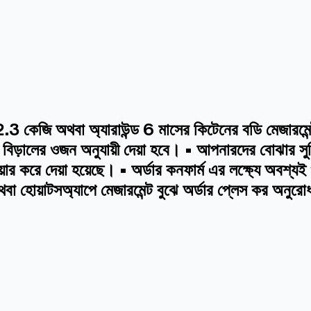
কেজি অথবা অ্যারাউন্ড 6 মাসের কিটেনের বডি মেজারমেন্ট অ
টি বিড়ালের ওজন অনুযায়ী দেয়া হবে। • আপনারদের বোঝার সু
র করে দেয়া হয়েছে। • অর্ডার কনফার্ম এর লক্ষ্যে অবশ্য
থবা হোয়াটসঅ্যাপে মেজারমেন্ট বুঝে অর্ডার প্লেস কর অনুর