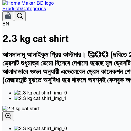
Products
Categories
EN
2.3 kg cat shirt
আসসালামু আলাইকুম প্রিয় কাস্টমার। 🥰💞💞 [ছবিতে 2.3 
ড্রেসটি শুধুমাত্র ডেমো হিসেবে দেখানো হয়েছে মুল ড্রেস
আলাদাভাবে ওজন অনুযায়ী এভেলেবেল ড্রেস কালেকশন শেয়া
(মেজারমেন্ট বুঝতে অসুবিধা হয়ে থাকলে অবশ্যই ফেসবুক অ