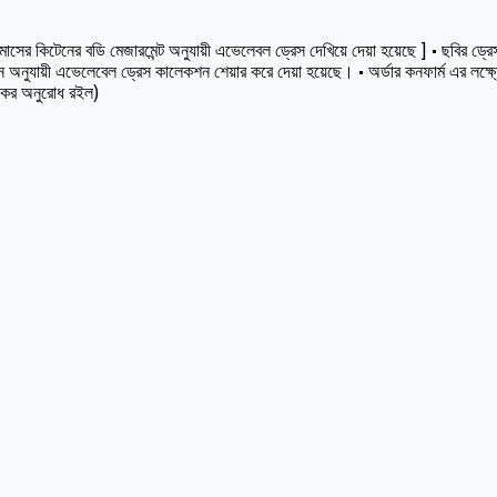
কিটেনের বডি মেজারমেন্ট অনুযায়ী এভেলেবল ড্রেস দেখিয়ে দেয়া হয়েছে ] • ছবির ড্রেসট
অনুযায়ী এভেলেবেল ড্রেস কালেকশন শেয়ার করে দেয়া হয়েছে। • অর্ডার কনফার্ম এর লক্ষ
স কর অনুরোধ রইল)