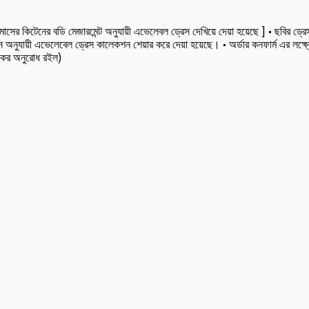
কিটেনের বডি মেজারমেন্ট অনুযায়ী এভেলেবল ড্রেস দেখিয়ে দেয়া হয়েছে ] • ছবির ড্রেসট
অনুযায়ী এভেলেবেল ড্রেস কালেকশন শেয়ার করে দেয়া হয়েছে। • অর্ডার কনফার্ম এর লক্ষ
স কর অনুরোধ রইল)