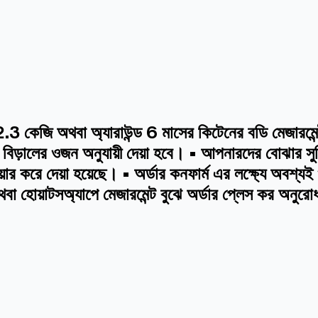
কেজি অথবা অ্যারাউন্ড 6 মাসের কিটেনের বডি মেজারমেন্ট অ
টি বিড়ালের ওজন অনুযায়ী দেয়া হবে। • আপনারদের বোঝার সু
র করে দেয়া হয়েছে। • অর্ডার কনফার্ম এর লক্ষ্যে অবশ্য
থবা হোয়াটসঅ্যাপে মেজারমেন্ট বুঝে অর্ডার প্লেস কর অনুর