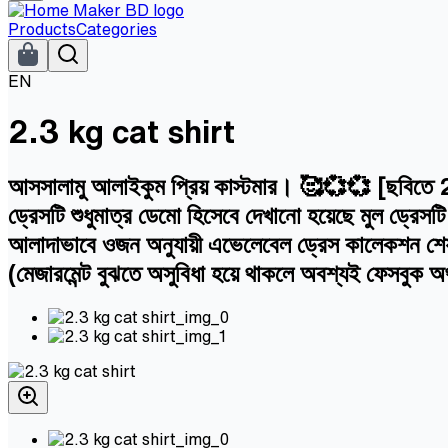
Products
Categories
EN
2.3 kg cat shirt
আসসালামু আলাইকুম প্রিয় কাস্টমার। 🥰💞💞 [ছবিতে 2.3 
ড্রেসটি শুধুমাত্র ডেমো হিসেবে দেখানো হয়েছে মুল ড্রেস
আলাদাভাবে ওজন অনুযায়ী এভেলেবেল ড্রেস কালেকশন শেয়া
(মেজারমেন্ট বুঝতে অসুবিধা হয়ে থাকলে অবশ্যই ফেসবুক অ