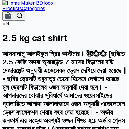
Products
Categories
EN
2.5 kg cat shirt
আসসালামু আলাইকুম প্রিয় কাস্টমার। 🥰💞💞 [ছবিতে
2.5 কেজি অথবা অ্যারাউন্ড 7 মাসের বিড়ালের বডি
মেজারমেন্ট অনুযায়ী এভেলেবল ড্রেস দেখিয়ে দেয়া হয়েছে ]
• ছবির ড্রেসটি শুধুমাত্র ডেমো হিসেবে দেখানো হয়েছে
মুল ড্রেসটি বিড়ালের ওজন অনুযায়ী দেয়া হবে। •
আপনারদের বোঝার সুবিধার্থে আমাদের ওয়েবসাইডের
গ্যালারিতে আলাদা আলাদাভাবে ওজন অনুযায়ী এভেলেবেল
ড্রেস কালেকশন শেয়ার করে দেয়া হয়েছে। • অর্ডার
কনফার্ম এর লক্ষ্যে অবশ্যই ওজন শিওর হয়ে অর্ডার প্লেস
করার অনুরোধ রইল। (মেজারমেন্ট বুঝতে অসুবিধা হয়ে