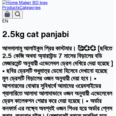
Products
Categories
EN
2.5kg cat panjabi
আসসালামু আলাইকুম প্রিয় কাস্টমার। 🥰💞💞 [ছবিতে
2.5 কেজি অথবা অ্যারাউন্ড 7 মাসের বিড়ালের বডি
মেজারমেন্ট অনুযায়ী এভেলেবল ড্রেস দেখিয়ে দেয়া হয়েছে ]
• ছবির ড্রেসটি শুধুমাত্র ডেমো হিসেবে দেখানো হয়েছে
মুল ড্রেসটি বিড়ালের ওজন অনুযায়ী দেয়া হবে। •
আপনারদের বোঝার সুবিধার্থে আমাদের ওয়েবসাইডের
গ্যালারিতে আলাদা আলাদাভাবে ওজন অনুযায়ী এভেলেবেল
ড্রেস কালেকশন শেয়ার করে দেয়া হয়েছে। • অর্ডার
কনফার্ম এর লক্ষ্যে অবশ্যই ওজন শিওর হয়ে অর্ডার প্লেস
করার অনুরোধ রইল। (মেজারমেন্ট বুঝতে অসুবিধা হয়ে