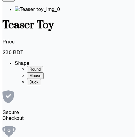
Teaser Toy
Price
230
BDT
Shape
Round
Mouse
Duck
Secure
Checkout