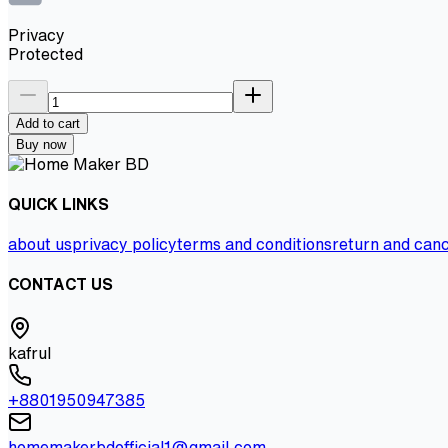
Privacy
Protected
Add to cart
Buy now
QUICK LINKS
about us
privacy policy
terms and conditions
return and canc
CONTACT US
kafrul
+8801950947385
homemakerbdofficial1@gmail.com