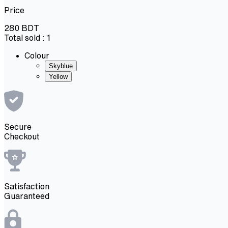
Price
280
BDT
Total sold :
1
Colour
Skyblue
Yellow
Secure
Checkout
Satisfaction
Guaranteed