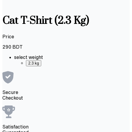
Cat T-Shirt (2.3 Kg)
Price
290
BDT
select weight
2.3 kg
Secure
Checkout
Satisfaction