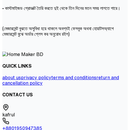
• কাস্টমাইজড প্রোডাক্ট তৈরি করতে দুই থেকে তিন দিনের মতন সময় লাগতে পারে।
(মেজারমেন্ট বুঝতে অসুবিধা হয়ে থাকলে অবশ্যই ফেসবুক অথবা হোয়াটসঅ্যাপে
মেজারমেন্ট বুঝে অর্ডার প্লেস কর অনুরোধ রইল)
QUICK LINKS
about us
privacy policy
terms and conditions
return and
cancellation policy
CONTACT US
kafrul
+8801950947385