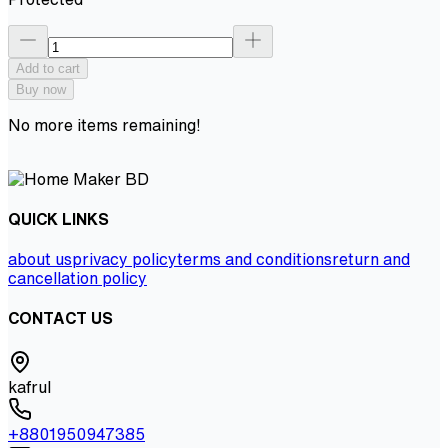
Add to cart
Buy now
No more items remaining!
QUICK LINKS
about us
privacy policy
terms and conditions
return and
cancellation policy
CONTACT US
kafrul
+8801950947385