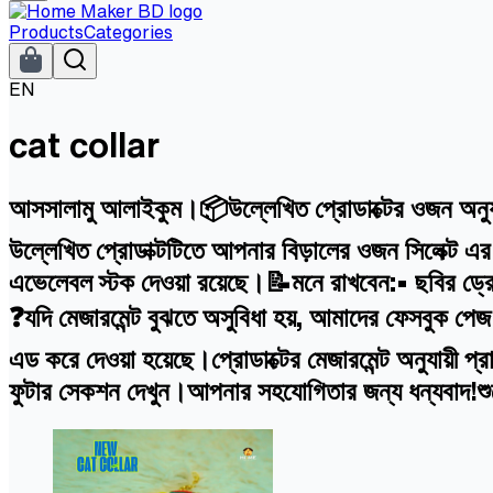
Products
Categories
EN
cat collar
আসসালামু আলাইকুম।📦উল্লেখিত প্রোডাক্টের ওজন অনুযায
উল্লেখিত প্রোডাক্টটিতে আপনার বিড়ালের ওজন সিলেক্ট এর
এভেলেবল স্টক দেওয়া রয়েছে।📝মনে রাখবেন:• ছবির ড্রেস
❓যদি মেজারমেন্ট বুঝতে অসুবিধা হয়, আমাদের ফেসবুক 
এড করে দেওয়া হয়েছে।প্রোডাক্টের মেজারমেন্ট অনুযায়ী
ফুটার সেকশন দেখুন।আপনার সহযোগিতার জন্য ধন্যবা