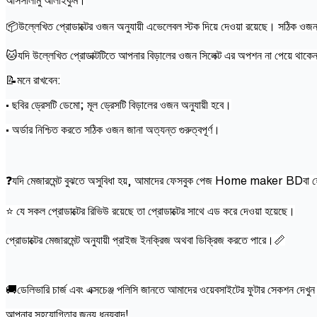
📦উল্লেখিত প্রোডাক্টের ওজন অনুযায়ী এভেলেবল স্টক দিয়ে দেওয়া রয়েছে। সঠিক ওজন
🐱যদি উল্লেখিত প্রোডাক্টটিতে আপনার বিড়ালের ওজন সিলেক্ট এর অপশন না পেয়ে থাকেন,
📝মনে রাখবেন:
• ছবির ড্রেসটি ডেমো; মূল ড্রেসটি বিড়ালের ওজন অনুযায়ী হবে।
• অর্ডার নিশ্চিত করতে সঠিক ওজন জানা অত্যন্ত গুরুত্বপূর্ণ।
❓যদি মেজারমেন্ট বুঝতে অসুবিধা হয়, আমাদের ফেসবুক পেজ Home maker BDবা হ
⭐ যে সকল প্রোডাক্টের রিভিউ রয়েছে তা প্রোডাক্টের সাথে এড করে দেওয়া হয়েছে।
প্রোডাক্টের মেজারমেন্ট অনুযায়ী প্রাইজ ইনক্রিজ অথবা ডিক্রিজ করতে পারে।📏
🚚ডেলিভারি চার্জ এবং এক্সচেঞ্জ পলিসি জানতে আমাদের ওয়েবসাইটের ফুটার সেকশন দেখু
আপনার সহযোগিতার জন্য ধন্যবাদ!