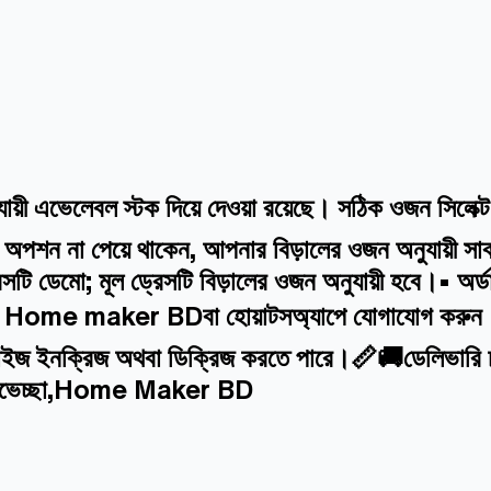
়ী এভেলেবল স্টক দিয়ে দেওয়া রয়েছে। সঠিক ওজন সিলেক
 অপশন না পেয়ে থাকেন, আপনার বিড়ালের ওজন অনুযায়ী সাব 
টি ডেমো; মূল ড্রেসটি বিড়ালের ওজন অনুযায়ী হবে।• অর্ডা
পেজ Home maker BDবা হোয়াটসঅ্যাপে যোগাযোগ করুন।⭐ য
 প্রাইজ ইনক্রিজ অথবা ডিক্রিজ করতে পারে।📏🚚ডেলিভারি চ
দ!শুভেচ্ছা,Home Maker BD